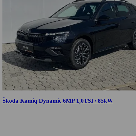
Škoda Kamiq Dynamic 6MP 1,0TSI / 85kW