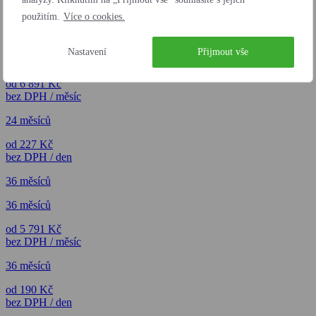
použitím.
Více o cookies.
24 měsíců
Nastavení
Přijmout vše
24 měsíců
od 6 891 Kč
bez DPH / měsíc
24 měsíců
od 227 Kč
bez DPH / den
36 měsíců
36 měsíců
od 5 791 Kč
bez DPH / měsíc
36 měsíců
od 190 Kč
bez DPH / den