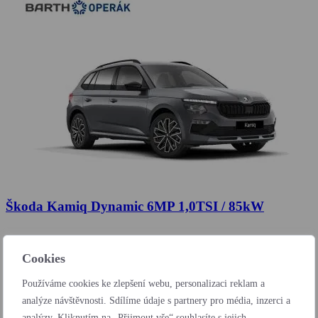
Škoda Kamiq Dynamic 6MP 1,0TSI / 85kW
Cookies
Používáme cookies ke zlepšení webu, personalizaci reklam a
analýze návštěvnosti. Sdílíme údaje s partnery pro média, inzerci a
analýzy. Kliknutím na „Přijmout vše“ souhlasíte s jejich