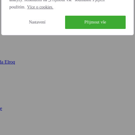
použitím.
Více o cookies.
Nastavení
Přijmout vše
a Elroq
e