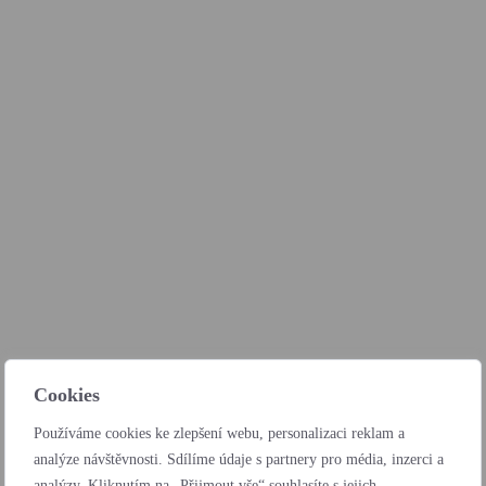
Cookies
Používáme cookies ke zlepšení webu, personalizaci reklam a
analýze návštěvnosti. Sdílíme údaje s partnery pro média, inzerci a
analýzy. Kliknutím na „Přijmout vše“ souhlasíte s jejich