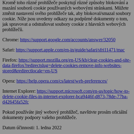
Kromě toho různé prohlížeče poskytují různé způsoby blokování a
mazání souborů cookie používaných webovými stránkami. Můžete
změnit nastavení svého prohlížeče tak, aby blokoval/smazal soubory
cookie. Níže jsou uvedeny odkazy na podpůrné dokumenty o tom,
jak spravovat a odstraňovat soubory cookie z hlavních webových
prohlížečů.
Chrome:
https://support.google.com/accounts/answer/32050
Safari:
https://support.apple.com/en-in/guide/safari/sfri11471/mac
Firefox:
https://support.mozilla.org/en-US/kb/clear-cookies-and-site-
data-firefox?redirectslug=delete-cookies-remove-info-websites-
stored&redirectlocale=en-US
Opera:
https://help.opera.com/cs/latest/web-preferences/
Internet Explorer:
https://support.microsoft.com/en-us/topic/how-to-
delete-cookie-files-in-internet-explorer-bca9446f-d873-78de-77ba-
d42645fa52fc
Pokud používáte jiný webový prohlížeč, navštivte prosím oficiální
dokumenty podpory vašeho prohlížeče.
Datum účinnosti: 1. ledna 2022