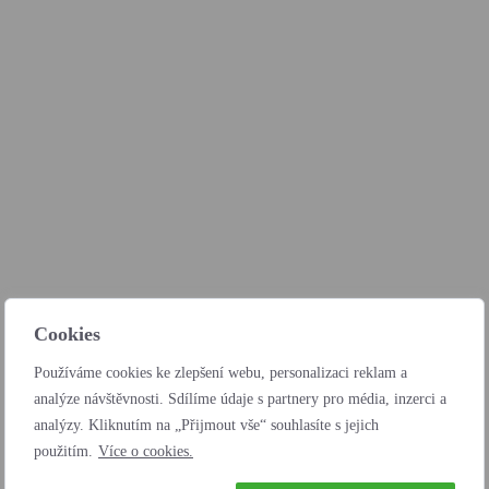
Cookies
Používáme cookies ke zlepšení webu, personalizaci reklam a
analýze návštěvnosti. Sdílíme údaje s partnery pro média, inzerci a
analýzy. Kliknutím na „Přijmout vše“ souhlasíte s jejich
použitím.
Více o cookies.