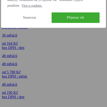
použitím.
Více o cookies.
36 měsíců
36 měsíců
Nastavení
Přijmout vše
od 4 995 Kč
bez DPH / měsíc
36 měsíců
od 164 Kč
bez DPH / den
48 měsíců
48 měsíců
od 5 780 Kč
bez DPH / měsíc
48 měsíců
od 190 Kč
bez DPH / den