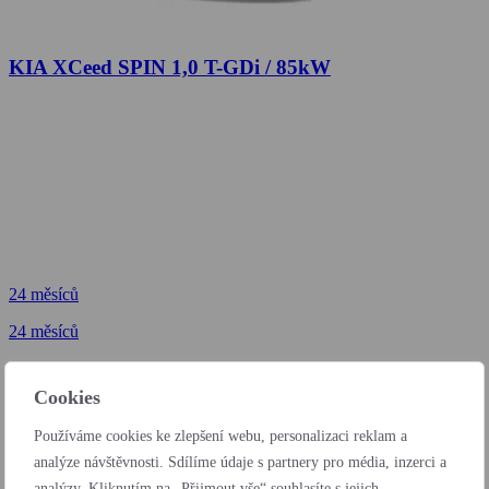
KIA XCeed SPIN 1,0 T-GDi / 85kW
24 měsíců
24 měsíců
od 6 172 Kč
bez DPH / měsíc
Cookies
24 měsíců
Používáme cookies ke zlepšení webu, personalizaci reklam a
od 203 Kč
analýze návštěvnosti. Sdílíme údaje s partnery pro média, inzerci a
bez DPH / den
analýzy. Kliknutím na „Přijmout vše“ souhlasíte s jejich