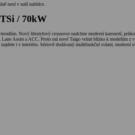
ně není v naší nabídce.
0TSi / 70kW
rendům. Nový lifestylový crossover nadchne moderní karoserií, průkop
, Lane Assist a ACC. Proto má nové Taigo velmi blízko k modelům z v
 najdete i v interiéru. Sériově dodávaný multifunkční volant, moderní 