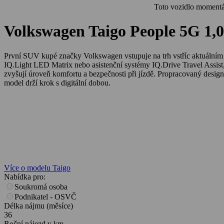
Toto vozidlo momentál
Volkswagen Taigo People 5G 1,
První SUV kupé značky Volkswagen vstupuje na trh vstříc aktuálním t
IQ.Light LED Matrix nebo asistenční systémy IQ.Drive Travel Assist
zvyšují úroveň komfortu a bezpečnosti při jízdě. Propracovaný design
model drží krok s digitální dobou.
Více o modelu Taigo
Nabídka pro:
Soukromá osoba
Podnikatel - OSVČ
Délka nájmu (měsíce)
36
Roční nájezd v km