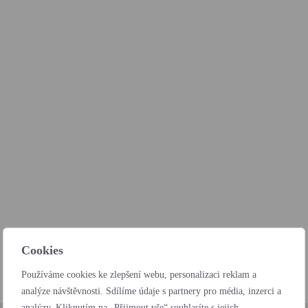
Cookies
Používáme cookies ke zlepšení webu, personalizaci reklam a
analýze návštěvnosti. Sdílíme údaje s partnery pro média, inzerci a
analýzy. Kliknutím na „Přijmout vše“ souhlasíte s jejich