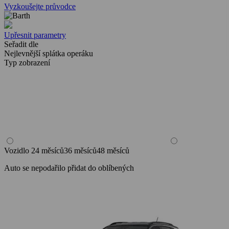
Vyzkoušejte průvodce
Upřesnit parametry
Seřadit dle
Nejlevnější splátka operáku
Typ zobrazení
Vozidlo
24 měsíců
36 měsíců
48 měsíců
Auto se nepodařilo přidat do oblíbených