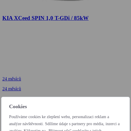
KIA XCeed SPIN 1,0 T-GDi / 85kW
24 měsíců
24 měsíců
od 6 172 Kč
bez DPH / měsíc
Cookies
24 měsíců
Používáme cookies ke zlepšení webu, personalizaci reklam a
od 203 Kč
analýze návštěvnosti. Sdílíme údaje s partnery pro média, inzerci a
bez DPH / den
analýzy. Kliknutím na „Přijmout vše“ souhlasíte s jejich