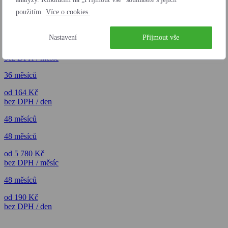
použitím.
Více o cookies.
36 měsíců
36 měsíců
Nastavení
Přijmout vše
od 4 995 Kč
bez DPH / měsíc
36 měsíců
od 164 Kč
bez DPH / den
48 měsíců
48 měsíců
od 5 780 Kč
bez DPH / měsíc
48 měsíců
od 190 Kč
bez DPH / den