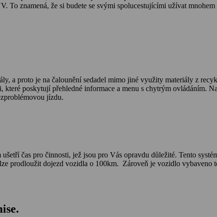
V. To znamená, že si budete se svými spolucestujícími užívat mnohem 
riály, a proto je na čalounění sedadel mimo jiné využity materiály z r
které poskytují přehledné informace a menu s chytrým ovládáním. Navíc
bezproblémovou jízdu.
tří čas pro činnosti, jež jsou pro Vás opravdu důležité. Tento systé
 lze prodloužit dojezd vozidla o 100km. Zároveň je vozidlo vybaveno 
ise.