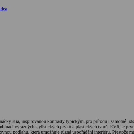
idea
ačky Kia, inspirovanou kontrasty typickými pro přírodu i samotné lidst
kombinací výrazných stylistických prvků a plastických tvarů. EV6, je p
rovnou podlahu, která umožňuje různá uspořádání interiéru. Přestože 