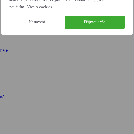
použitím.
Více o cookies.
Nastavení
Přijmout vše
 EV6
ně