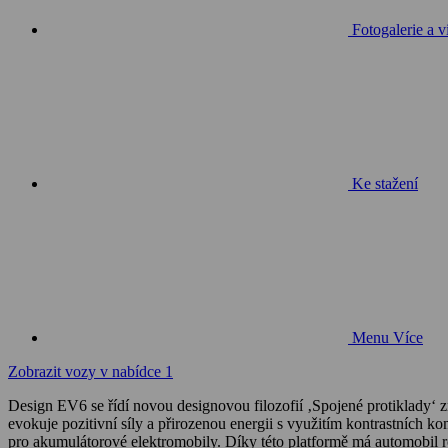
Fotogalerie a v
Ke stažení
Menu
Více
Zobrazit vozy v nabídce
1
Design EV6 se řídí novou designovou filozofií ‚Spojené protiklady‘ zn
evokuje pozitivní síly a přirozenou energii s využitím kontrastních 
pro akumulátorové elektromobily. Díky této platformě má automobil 