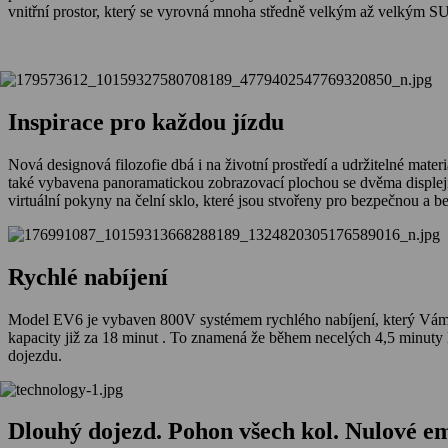
vnitřní prostor, který se vyrovná mnoha středně velkým až velkým SU
Inspirace pro každou jízdu
Nová designová filozofie dbá i na životní prostředí a udržitelné mate
také vybavena panoramatickou zobrazovací plochou se dvěma displeji, 
virtuální pokyny na čelní sklo, které jsou stvořeny pro bezpečnou a 
Rychlé nabíjení
Model EV6 je vybaven 800V systémem rychlého nabíjení, který Vám uše
kapacity již za 18 minut . To znamená že během necelých 4,5 minuty
dojezdu.
Dlouhý dojezd. Pohon všech kol. Nulové em