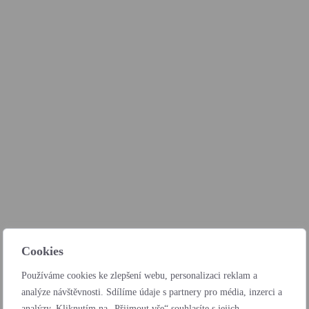
Cookies
Používáme cookies ke zlepšení webu, personalizaci reklam a
analýze návštěvnosti. Sdílíme údaje s partnery pro média, inzerci a
analýzy. Kliknutím na „Přijmout vše“ souhlasíte s jejich