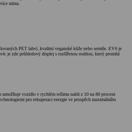
více místa.
ecyklovaných PET lahví, kvalitní veganské kůže nebo semiše. EV6 je
 je zde průhledový displej s rozšířenou realitou, který promítá
m umožňuje vozidlo v rychlém režimu nabít z 10 na 80 procent
technologiemi pro rekuperaci energie ve prospěch maximálního