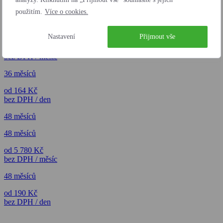
použitím.
Více o cookies.
36 měsíců
36 měsíců
Nastavení
Přijmout vše
od 4 995 Kč
bez DPH / měsíc
36 měsíců
od 164 Kč
bez DPH / den
48 měsíců
48 měsíců
od 5 780 Kč
bez DPH / měsíc
48 měsíců
od 190 Kč
bez DPH / den