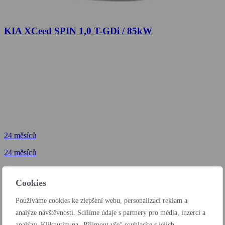
KIA XCeed SPIN 1,0 T-GDi / 85kW
24 měsíců
24 měsíců
od 6 172 Kč
bez DPH / měsíc
Cookies
24 měsíců
Používáme cookies ke zlepšení webu, personalizaci reklam a
od 203 Kč
analýze návštěvnosti. Sdílíme údaje s partnery pro média, inzerci a
bez DPH / den
analýzy. Kliknutím na „Přijmout vše“ souhlasíte s jejich