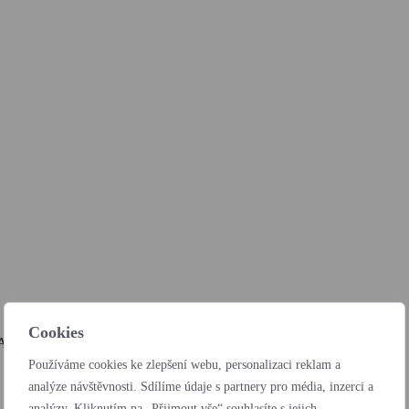
Cookies
Autocentra BARTH a.s.
Používáme cookies ke zlepšení webu, personalizaci reklam a
analýze návštěvnosti. Sdílíme údaje s partnery pro média, inzerci a
analýzy. Kliknutím na „Přijmout vše“ souhlasíte s jejich