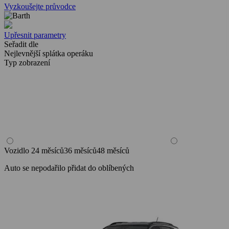
Vyzkoušejte průvodce
Upřesnit parametry
Seřadit dle
Nejlevnější splátka operáku
Typ zobrazení
Vozidlo
24 měsíců
36 měsíců
48 měsíců
Auto se nepodařilo přidat do oblíbených