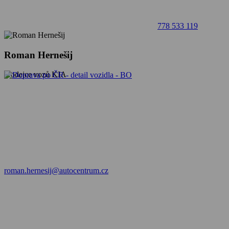
778 533 119
Roman Hernešij
prodejce vozů KIA
roman.hernesij@autocentrum.cz