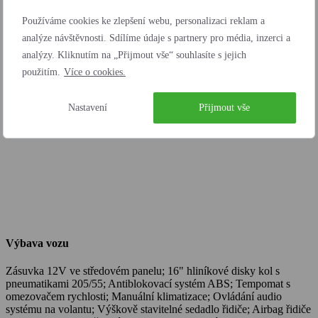
Barva
Bílá Cassa Pastelová
Používáme cookies ke zlepšení webu, personalizaci reklam a
Emisní limit
analýze návštěvnosti. Sdílíme údaje s partnery pro média, inzerci a
-
analýzy. Kliknutím na „Přijmout vše“ souhlasíte s jejich
Nejedná se o návrh na uzavření smlouvy (nabídku) dle § 1731
použitím.
Více o cookies.
zákona č. 89/2012 Sb., občanský zákoník, ale o nezávaznou
nabídku
Nastavení
Přijmout vše
Výbava vozu
Zásuvka 12V ve středovém panelu; 16" hliníkové disky kol s
pneumatikami 205/55; Antiblokovací systém ABS; Tempomat s
omezovačem rychlosti; Manuální klimatizace; Ovládání audio
systému na volantu; Výškově stavitelné sedadlo řidiče; Airbag řidiče