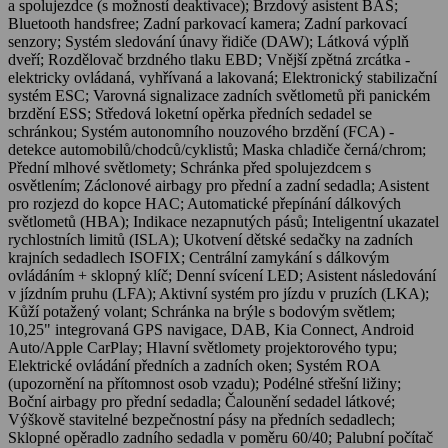
a spolujezdce (s možností deaktivace); Brzdový asistent BAS;
Bluetooth handsfree; Zadní parkovací kamera; Zadní parkovací
senzory; Systém sledování únavy řidiče (DAW); Látková výplň
dveří; Rozdělovač brzdného tlaku EBD; Vnější zpětná zrcátka -
elektricky ovládaná, vyhřívaná a lakovaná; Elektronický stabilizační
systém ESC; Varovná signalizace zadních světlometů při panickém
brzdění ESS; Středová loketní opěrka předních sedadel se
schránkou; Systém autonomního nouzového brzdění (FCA) -
detekce automobilů/chodců/cyklistů; Maska chladiče černá/chrom;
Přední mlhové světlomety; Schránka před spolujezdcem s
osvětlením; Záclonové airbagy pro přední a zadní sedadla; Asistent
pro rozjezd do kopce HAC; Automatické přepínání dálkových
světlometů (HBA); Indikace nezapnutých pásů; Inteligentní ukazatel
rychlostních limitů (ISLA); Ukotvení dětské sedačky na zadních
krajních sedadlech ISOFIX; Centrální zamykání s dálkovým
ovládáním + sklopný klíč; Denní svícení LED; Asistent následování
v jízdním pruhu (LFA); Aktivní systém pro jízdu v pruzích (LKA);
Kůží potažený volant; Schránka na brýle s bodovým světlem;
10,25" integrovaná GPS navigace, DAB, Kia Connect, Android
Auto/Apple CarPlay; Hlavní světlomety projektorového typu;
Elektrické ovládání předních a zadních oken; Systém ROA
(upozornění na přítomnost osob vzadu); Podélné střešní ližiny;
Boční airbagy pro přední sedadla; Čalounění sedadel látkové;
Výškově stavitelné bezpečnostní pásy na předních sedadlech;
Sklopné opěradlo zadního sedadla v poměru 60/40; Palubní počítač