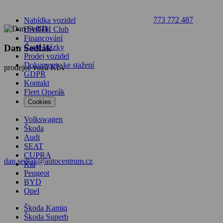
773 772 487
Nabídka vozidel
BARTH Club
Financování
Dan Sedlák
Časté otázky
Prodej vozidel
Dokumenty ke stažení
prodejce vozů KIA
GDPR
Kontakt
Fleet Operák
Cookies
Volkswagen
Škoda
Audi
SEAT
CUPRA
dan.sedlak@autocentrum.cz
Kia
Peugeot
BYD
Opel
Škoda Kamiq
Škoda Superb