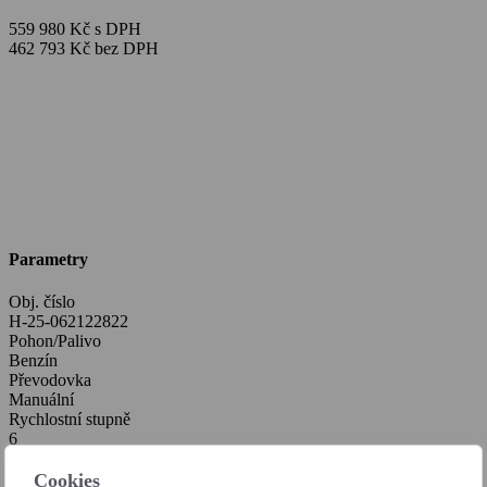
559 980 Kč s DPH
462 793 Kč bez DPH
Parametry
Obj. číslo
H-25-062122822
Pohon/Palivo
Benzín
Převodovka
Manuální
Rychlostní stupně
6
Výkon
103 kW
Cookies