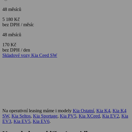
48 měsíců
5 180 Kč
bez DPH / měsíc
48 měsíců
170 Kč
bez DPH / den
Skladové vozy Kia Ceed SW
Na operativní leasing máme i modely
Kia Ostatní
,
Kia K4
,
Kia K4
SW
,
Kia Seltos
,
Kia Sportage
,
Kia PV5
,
Kia XCeed
,
Kia EV2
,
Kia
EV3
,
Kia EV5
,
Kia EV6
.