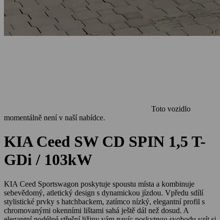
Toto vozidlo
momentálně není v naší nabídce.
KIA Ceed SW CD SPIN 1,5 T-
GDi / 103kW
KIA Ceed Sportswagon poskytuje spoustu místa a kombinuje
sebevědomý, atletický design s dynamickou jízdou. Vpředu sdílí
stylistické prvky s hatchbackem, zatímco nízký, elegantní profil s
chromovanými okenními lištami sahá ještě dál než dosud. A
elegantní podélné střešní ližiny vám navíc poskytnou svobodu vzít si