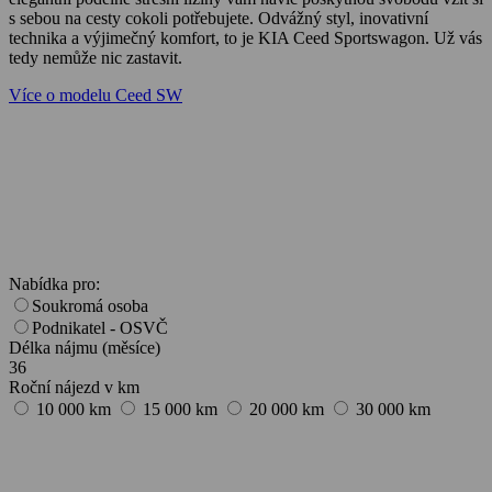
s sebou na cesty cokoli potřebujete. Odvážný styl, inovativní
technika a výjimečný komfort, to je KIA Ceed Sportswagon. Už vás
tedy nemůže nic zastavit.
Více o modelu Ceed SW
Nabídka pro:
Soukromá osoba
Podnikatel - OSVČ
Délka nájmu (měsíce)
36
Roční nájezd v km
10 000 km
15 000 km
20 000 km
30 000 km