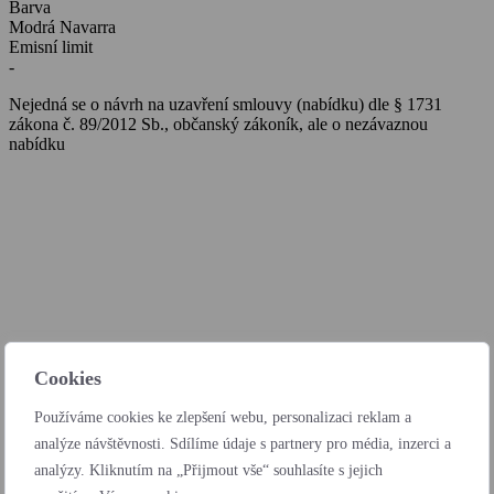
Barva
Modrá Navarra
Emisní limit
-
Nejedná se o návrh na uzavření smlouvy (nabídku) dle § 1731
zákona č. 89/2012 Sb., občanský zákoník, ale o nezávaznou
nabídku
Extra výbava
Cookies
Metalické laky/ laky s perletí,
Používáme cookies ke zlepšení webu, personalizaci reklam a
dojezdové rezervní kolo,
analýze návštěvnosti. Sdílíme údaje s partnery pro média, inzerci a
Tažné zařízení,
analýzy. Kliknutím na „Přijmout vše“ souhlasíte s jejich
zvedák vozu + nářadí,