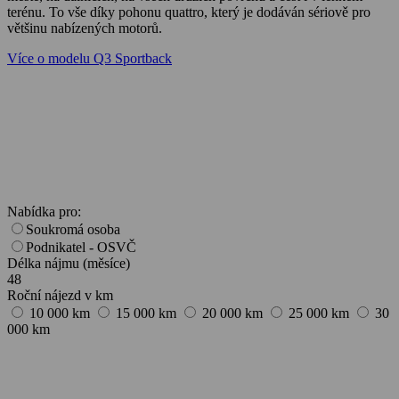
terénu. To vše díky pohonu quattro, který je dodáván sériově pro
většinu nabízených motorů.
Více o modelu Q3 Sportback
Nabídka pro:
Soukromá osoba
Podnikatel - OSVČ
Délka nájmu (měsíce)
48
Roční nájezd v km
10 000 km
15 000 km
20 000 km
25 000 km
30
000 km