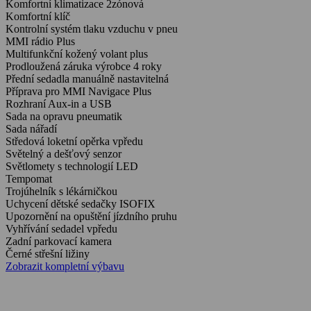
Komfortní klimatizace 2zónová
Komfortní klíč
Kontrolní systém tlaku vzduchu v pneu
MMI rádio Plus
Multifunkční kožený volant plus
Prodloužená záruka výrobce 4 roky
Přední sedadla manuálně nastavitelná
Příprava pro MMI Navigace Plus
Rozhraní Aux-in a USB
Sada na opravu pneumatik
Sada nářadí
Středová loketní opěrka vpředu
Světelný a dešťový senzor
Světlomety s technologií LED
Tempomat
Trojúhelník s lékárničkou
Uchycení dětské sedačky ISOFIX
Upozornění na opuštění jízdního pruhu
Vyhřívání sedadel vpředu
Zadní parkovací kamera
Černé střešní ližiny
Zobrazit kompletní výbavu