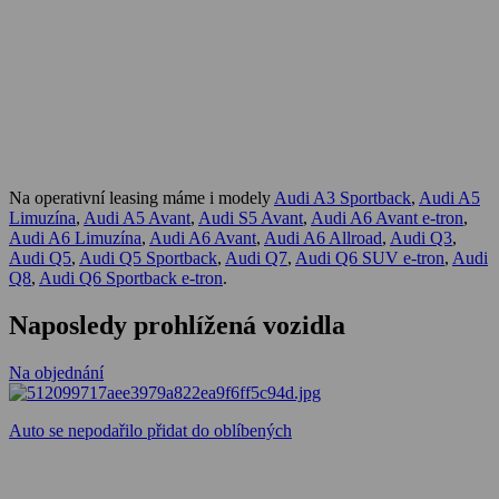
Na operativní leasing máme i modely
Audi A3 Sportback
,
Audi A5
Limuzína
,
Audi A5 Avant
,
Audi S5 Avant
,
Audi A6 Avant e-tron
,
Audi A6 Limuzína
,
Audi A6 Avant
,
Audi A6 Allroad
,
Audi Q3
,
Audi Q5
,
Audi Q5 Sportback
,
Audi Q7
,
Audi Q6 SUV e-tron
,
Audi
Q8
,
Audi Q6 Sportback e-tron
.
Naposledy prohlížená vozidla
Na objednání
Auto se nepodařilo přidat do oblíbených