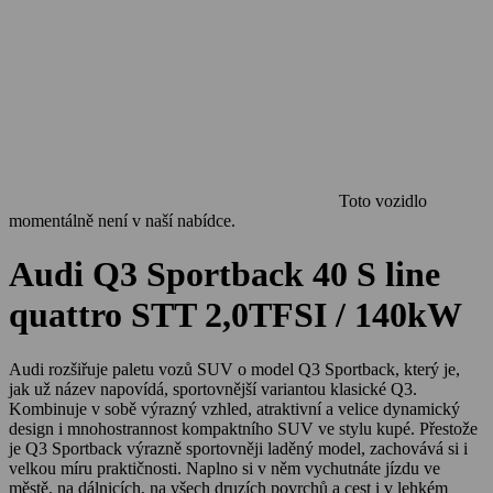
Toto vozidlo
momentálně není v naší nabídce.
Audi Q3 Sportback 40 S line
quattro STT 2,0TFSI / 140kW
Audi rozšiřuje paletu vozů SUV o model Q3 Sportback, který je,
jak už název napovídá, sportovnější variantou klasické Q3.
Kombinuje v sobě výrazný vzhled, atraktivní a velice dynamický
design i mnohostrannost kompaktního SUV ve stylu kupé. Přestože
je Q3 Sportback výrazně sportovněji laděný model, zachovává si i
velkou míru praktičnosti. Naplno si v něm vychutnáte jízdu ve
městě, na dálnicích, na všech druzích povrchů a cest i v lehkém