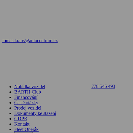
tomas.kraus@autocentrum.cz
778 545 493
Nabídka vozidel
BARTH Club
Financování
Časté otázky
Prodej vozidel
Dokumenty ke stažení
GDPR
Kontakt
Fleet Operák