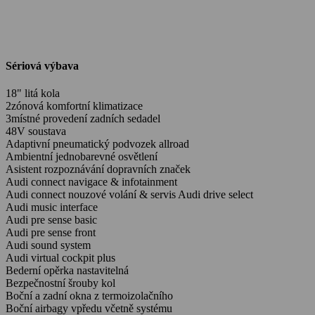
Sériová výbava
18" litá kola
2zónová komfortní klimatizace
3místné provedení zadních sedadel
48V soustava
Adaptivní pneumatický podvozek allroad
Ambientní jednobarevné osvětlení
Asistent rozpoznávání dopravních značek
Audi connect navigace & infotainment
Audi connect nouzové volání & servis Audi drive select
Audi music interface
Audi pre sense basic
Audi pre sense front
Audi sound system
Audi virtual cockpit plus
Bederní opěrka nastavitelná
Bezpečnostní šrouby kol
Boční a zadní okna z termoizolačního
Boční airbagy vpředu včetně systému