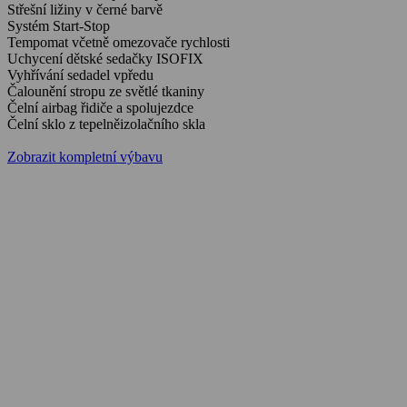
Střešní ližiny v černé barvě
Systém Start-Stop
Tempomat včetně omezovače rychlosti
Uchycení dětské sedačky ISOFIX
Vyhřívání sedadel vpředu
Čalounění stropu ze světlé tkaniny
Čelní airbag řidiče a spolujezdce
Čelní sklo z tepelněizolačního skla
Zobrazit kompletní výbavu