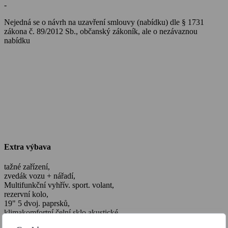
-
Nejedná se o návrh na uzavření smlouvy (nabídku) dle § 1731
zákona č. 89/2012 Sb., občanský zákoník, ale o nezávaznou
nabídku
Extra výbava
tažné zařízení,
zvedák vozu + nářadí,
Multifunkční vyhřív. sport. volant,
rezervní kolo,
19" 5 dvoj. paprsků,
klimakomfortní čelní sklo akustické,
boční aibagy vzadu,