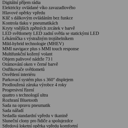
Digitální příjem rádia
Elektricky ovládané víko zavazadlového
Hlavové opěrky vpředu
Klíč s dálkovým ovládáním bez funkce
Kontrola tlaku v pneumatikách
Kryty vnějších zpětných zrcátek v barvě
LED světlomety LED zadní světla se statickými LED
Lékárníčka s výstražným trojúhelníkem
Mild-hybrid technologie (MHEV)
MMI navigace plus s MMI touch response
Multifunkční kožený volant
Objem palivové nádrže 73 l
Orámování oken v černé barvě
Ostřikovače světlometů
Osvětlení interiéru
Parkovací systém plus s 360° displejem
Prodloužená záruka výrobce 4 roky
Progresivní řízení
quattro s technologií ultra
Rozhraní Bluetooth
Sada na opravu pneumatik
Sada nářadí
Sedadla standardní vpředu v tkanině
Sluneční clony pro řidiče a spolujezdce
Středová loketní opěrka vpředu komfortní