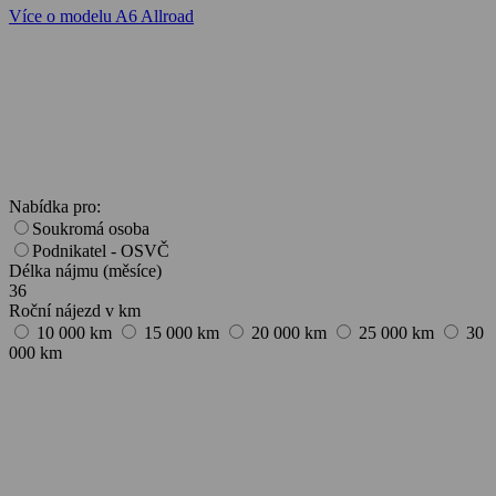
Více o modelu A6 Allroad
Nabídka pro:
Soukromá osoba
Podnikatel - OSVČ
Délka nájmu (měsíce)
36
Roční nájezd v km
10 000 km
15 000 km
20 000 km
25 000 km
30
000 km