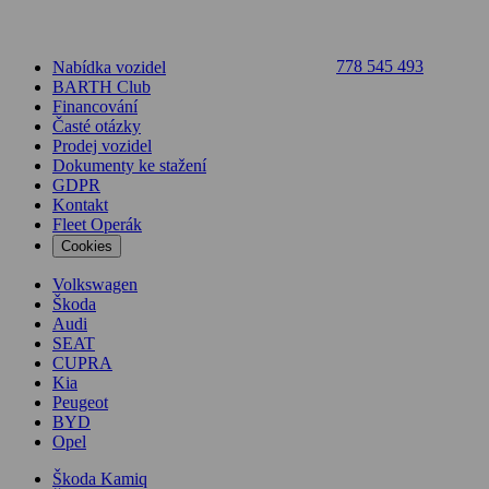
778 545 493
Nabídka vozidel
BARTH Club
Financování
Časté otázky
Prodej vozidel
Dokumenty ke stažení
GDPR
Kontakt
Fleet Operák
Cookies
Volkswagen
Škoda
Audi
SEAT
CUPRA
Kia
Peugeot
BYD
Opel
Škoda Kamiq