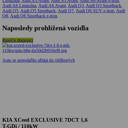
Limuzína
,
Audi A5 Avant
,
Audi S5 Avant
,
Audi A6 Avant e-tron
,
Audi A6 Limuzína
,
Audi A6 Avant
,
Audi Q3
,
Audi Q3 Sportback
,
Audi Q5
,
Audi Q5 Sportback
,
Audi Q7
,
Audi Q6 SUV e-tron
,
Audi
Q8
,
Audi Q6 Sportback e-tron
.
Naposledy prohlížená vozidla
Ihned k dispozici
Auto se nepodařilo přidat do oblíbených
KIA XCeed EXCLUSIVE 7DCT 1,6
T-GDi / 110kW