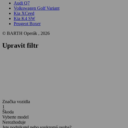
Audi Q7
Volkswagen Golf Variant
Kia XCeed
Kia K4 SW
Peugeot Boxer
© BARTH Operák , 2026
Upravit filtr
Značka vozidla
1
Škoda
Vyberte model
Nerozhoduje
Jste podnikatel nebo soukromá osoba?