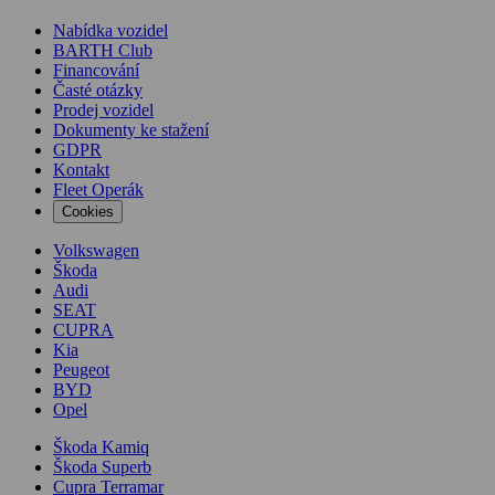
Nabídka vozidel
BARTH Club
Financování
Časté otázky
Prodej vozidel
Dokumenty ke stažení
GDPR
Kontakt
Fleet Operák
Cookies
Volkswagen
Škoda
Audi
SEAT
CUPRA
Kia
Peugeot
BYD
Opel
Škoda Kamiq
Škoda Superb
Cupra Terramar