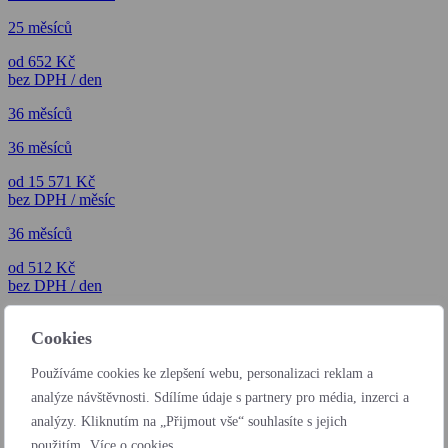
25 měsíců
od 652 Kč
bez DPH / den
36 měsíců
36 měsíců
od 15 571 Kč
bez DPH / měsíc
36 měsíců
od 512 Kč
bez DPH / den
Cookies
Používáme cookies ke zlepšení webu, personalizaci reklam a
analýze návštěvnosti. Sdílíme údaje s partnery pro média, inzerci a
analýzy. Kliknutím na „Přijmout vše“ souhlasíte s jejich
použitím.
Více o cookies.