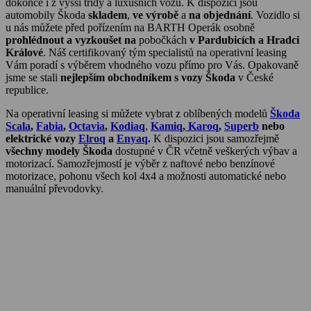
dokonce i z vyšší třídy a luxusních vozů. K dispozici jsou
automobily Škoda
skladem
,
ve výrobě
a
na objednání
. Vozidlo si
u nás můžete před pořízením na BARTH Operák osobně
prohlédnout a vyzkoušet na
pobočkách
v Pardubicích a Hradci
Králové
. Náš certifikovaný tým specialistů na operativní leasing
Vám poradí s výběrem vhodného vozu přímo pro Vás. Opakovaně
jsme se stali
nejlepším obchodníkem s vozy Škoda
v České
republice.
Na operativní leasing si můžete vybrat z oblíbených modelů
Škoda
Scala
,
Fabia
,
Octavia
,
Kodiaq
,
Kamiq
,
Karoq
,
Superb
nebo
elektrické vozy
Elroq
a
Enyaq
.
K dispozici jsou samozřejmě
všechny modely Škoda
dostupné v ČR včetně veškerých výbav a
motorizací. Samozřejmostí je výběr z naftové nebo benzínové
motorizace, pohonu všech kol 4x4 a možnosti automatické nebo
manuální převodovky.