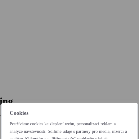
ing
Cookies
Autocentra BARTH a.s.
Používáme cookies ke zlepšení webu, personalizaci reklam a
analýze návštěvnosti. Sdílíme údaje s partnery pro média, inzerci a
analýzy. Kliknutím na „Přijmout vše“ souhlasíte s jejich