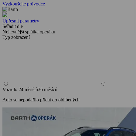
Vyzkoušejte průvodce
Upřesnit parametry
Seřadit dle
Nejlevnější splátka operáku
Typ zobrazení
Vozidlo
24 měsíců
36 měsíců
Auto se nepodařilo přidat do oblíbených