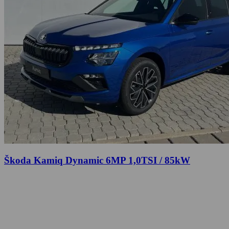
Škoda Kamiq Dynamic 6MP 1,0TSI / 85kW