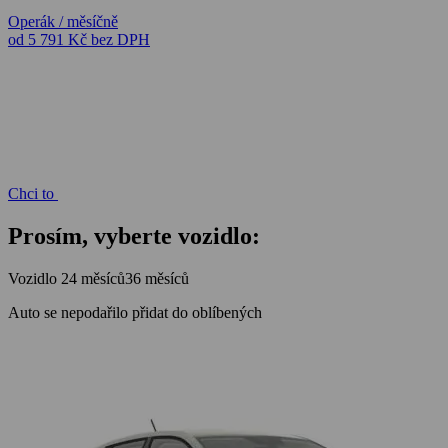
Operák / měsíčně
od 5 791 Kč
bez DPH
Chci to
Prosím, vyberte vozidlo:
Vozidlo
24 měsíců
36 měsíců
Auto se nepodařilo přidat do oblíbených