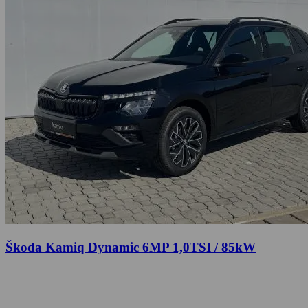
Škoda Kamiq Dynamic 6MP 1,0TSI / 85kW