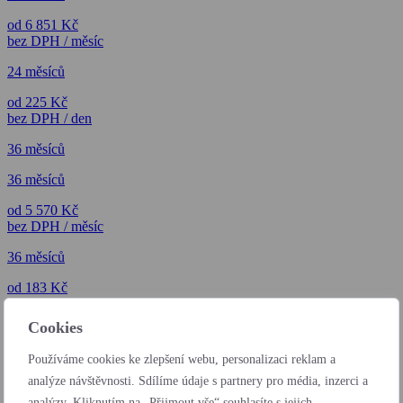
od 6 851 Kč
bez DPH / měsíc
24 měsíců
od 225 Kč
bez DPH / den
36 měsíců
36 měsíců
od 5 570 Kč
bez DPH / měsíc
36 měsíců
od 183 Kč
bez DPH / den
Cookies
Používáme cookies ke zlepšení webu, personalizaci reklam a
analýze návštěvnosti. Sdílíme údaje s partnery pro média, inzerci a
analýzy. Kliknutím na „Přijmout vše“ souhlasíte s jejich