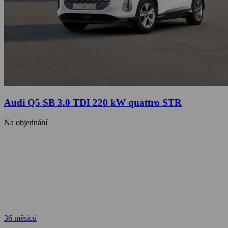
Audi Q5 SB 3.0 TDI 220 kW quattro STR
Na objednání
36 měsíců