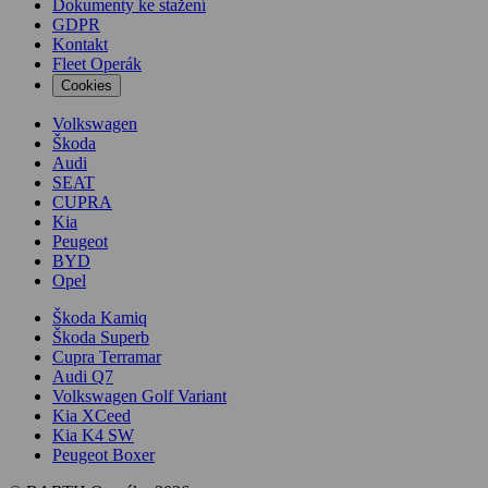
Dokumenty ke stažení
GDPR
Kontakt
Fleet Operák
Cookies
Volkswagen
Škoda
Audi
SEAT
CUPRA
Kia
Peugeot
BYD
Opel
Škoda Kamiq
Škoda Superb
Cupra Terramar
Audi Q7
Volkswagen Golf Variant
Kia XCeed
Kia K4 SW
Peugeot Boxer