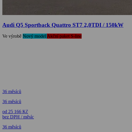
Audi Q5 Sportback Quattro ST7 2,0TDI / 150kW
Ve výrobě
Nový model
Akční paket S-line
36 měsíců
36 měsíců
od 25 166 Kč
bez DPH / měsíc
36 měsíců