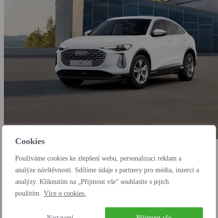
Cookies
Audi Q5 SB 2.0 TDI 150 kW quattro STR
Používáme cookies ke zlepšení webu, personalizaci reklam a
analýze návštěvnosti. Sdílíme údaje s partnery pro média, inzerci a
Na objednání
analýzy. Kliknutím na „Přijmout vše“ souhlasíte s jejich
použitím.
Více o cookies.
Nastavení
Přijmout vše