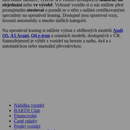
objednání
nebo
ve výrobě
. Vybrané vozidlo si u nás můžete před
pronajmutím
otestovat
a poradit se o něm s našimi certifikovanými
specialisty na operativní leasing. Dostupné jsou sportovní vozy,
luxusní automobily a mnoho dalších kategorií.
Na operativní leasing si můžete vybrat z oblíbených modelů
Audi
Q5
,
A5 Avant
,
Q4 e-tron
a ostatních modelů, dostupných v ČR.
Samozřejmostí je výběr z vozidel na benzin a naftu, 4x4 a s
automatickou nebo manuální převodovkou.
Nabídka vozidel
BARTH Club
Financování
Časté otázky
Prodej vozidel