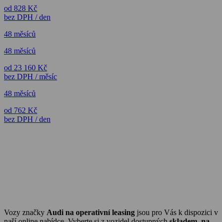
od 828 Kč
bez DPH / den
48 měsíců
48 měsíců
od 23 160 Kč
bez DPH / měsíc
48 měsíců
od 762 Kč
bez DPH / den
Vozy značky
Audi na operativní leasing
jsou pro Vás k dispozici v
naší online nabídce. Vyberte si z vozidel dostupných
skladem
,
na