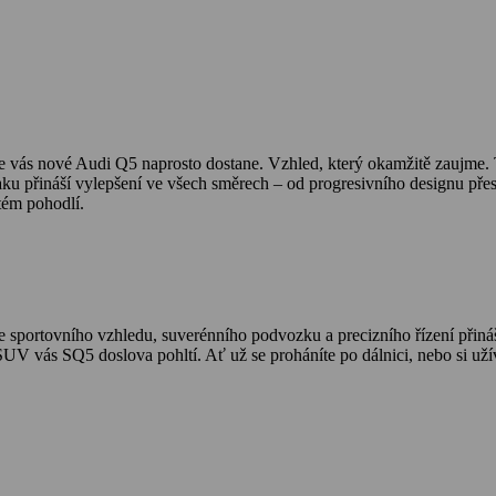
le vás nové Audi Q5 naprosto dostane. Vzhled, který okamžitě zaujme. 
u přináší vylepšení ve všech směrech – od progresivního designu přes in
tém pohodlí.
sportovního vzhledu, suverénního podvozku a precizního řízení přináš
vás SQ5 doslova pohltí. Ať už se proháníte po dálnici, nebo si užívát