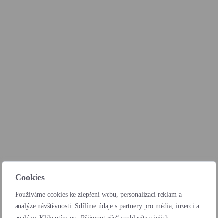
Cookies
Používáme cookies ke zlepšení webu, personalizaci reklam a
analýze návštěvnosti. Sdílíme údaje s partnery pro média, inzerci a
analýzy. Kliknutím na „Přijmout vše“ souhlasíte s jejich