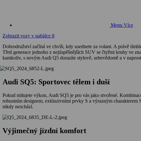
Menu
Více
Zobrazit vozy v nabídce
8
Dobrodružství začíná ve chvíli, kdy usednete za volant. A právě tímh
Třetí generace jednoho z nejúspěšnějších SUV se čtyřmi kruhy ve znak
kamkoliv, s novým Audi Q5 dorazíte stylově, sebevědomě a v napros
Audi SQ5: Sportovec tělem i duší
Pokud milujete výkon, Audi SQ5 je pro vás jako stvořené. Kombinace 
robustním designem, exkluzivními prvky S a výrazným charakterem SUV 
nikdy neschází.
Výjimečný jízdní komfort