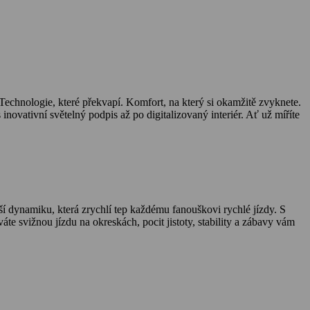
Technologie, které překvapí. Komfort, na který si okamžitě zvyknete.
ovativní světelný podpis až po digitalizovaný interiér. Ať už míříte
í dynamiku, která zrychlí tep každému fanouškovi rychlé jízdy. S
e svižnou jízdu na okreskách, pocit jistoty, stability a zábavy vám