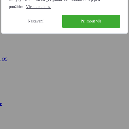
použitím.
Více o cookies.
Nastavení
Přijmout vše
i Q5
e