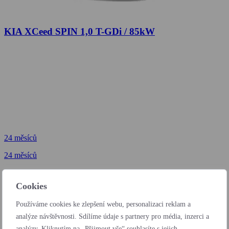
KIA XCeed SPIN 1,0 T-GDi / 85kW
24 měsíců
24 měsíců
od 6 172 Kč
bez DPH / měsíc
Cookies
24 měsíců
Používáme cookies ke zlepšení webu, personalizaci reklam a
od 203 Kč
analýze návštěvnosti. Sdílíme údaje s partnery pro média, inzerci a
bez DPH / den
analýzy. Kliknutím na „Přijmout vše“ souhlasíte s jejich