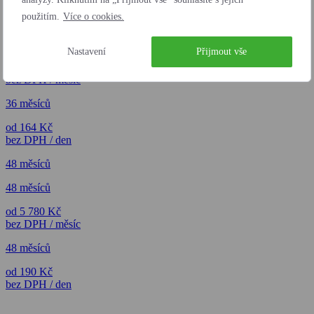
použitím.
Více o cookies.
36 měsíců
36 měsíců
Nastavení
Přijmout vše
od 4 995 Kč
bez DPH / měsíc
36 měsíců
od 164 Kč
bez DPH / den
48 měsíců
48 měsíců
od 5 780 Kč
bez DPH / měsíc
48 měsíců
od 190 Kč
bez DPH / den