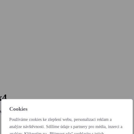
x4
Cookies
Autocentra BARTH a.s.
Používáme cookies ke zlepšení webu, personalizaci reklam a
analýze návštěvnosti. Sdílíme údaje s partnery pro média, inzerci a
analýzy. Kliknutím na „Přijmout vše“ souhlasíte s jejich