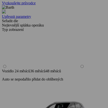
Vyzkoušejte průvodce
Upřesnit parametry
Seřadit dle
Nejlevnější splátka operáku
Typ zobrazení
Vozidlo
24 měsíců
36 měsíců
48 měsíců
Auto se nepodařilo přidat do oblíbených