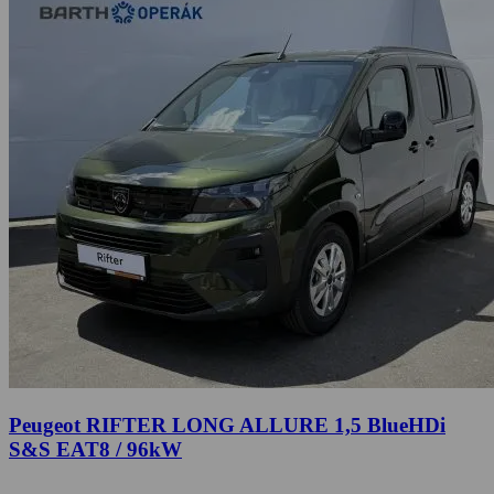
Peugeot RIFTER LONG ALLURE 1,5 BlueHDi
S&S EAT8 / 96kW