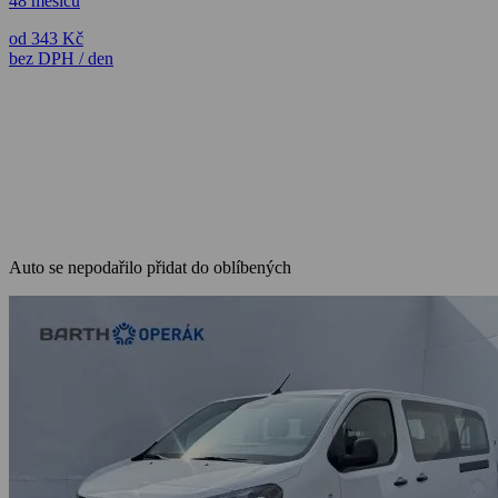
48 měsíců
od 343 Kč
bez DPH / den
Auto se nepodařilo přidat do oblíbených