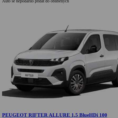
Auto se nepodařilo přidat do oblíbených
PEUGEOT RIFTER ALLURE 1,5 BlueHDi 100