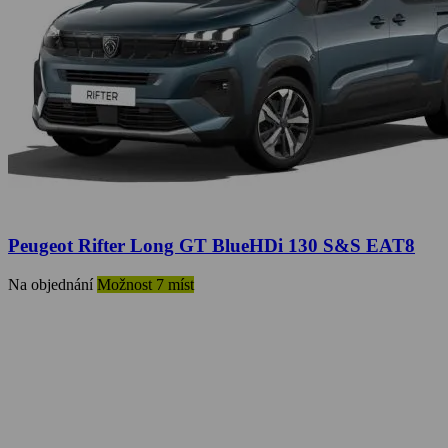
Peugeot Rifter Long GT BlueHDi 130 S&S EAT8
Na objednání
Možnost 7 míst