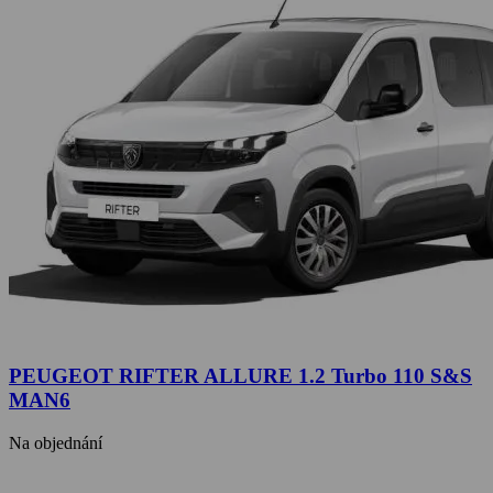
PEUGEOT RIFTER ALLURE 1.2 Turbo 110 S&S
MAN6
Na objednání