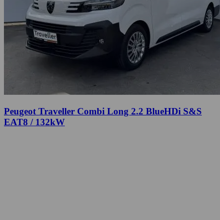
Peugeot Traveller Combi Long 2.2 BlueHDi S&S
EAT8 / 132kW