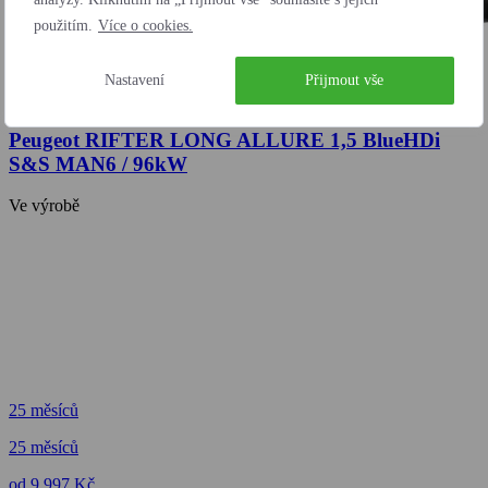
použitím.
Více o cookies.
Nastavení
Přijmout vše
Peugeot RIFTER LONG ALLURE 1,5 BlueHDi
S&S MAN6 / 96kW
Ve výrobě
25 měsíců
25 měsíců
od 9 997 Kč