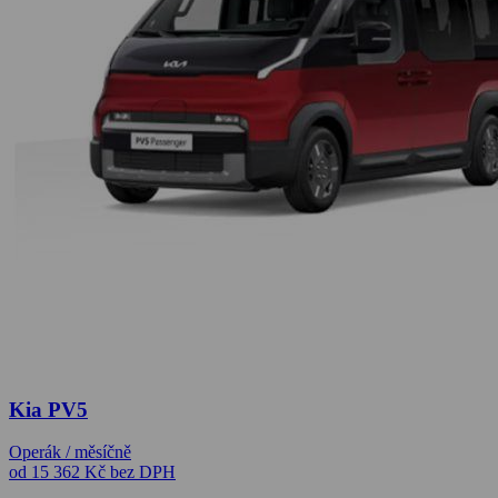
Kia PV5
Operák / měsíčně
od 15 362 Kč
bez DPH