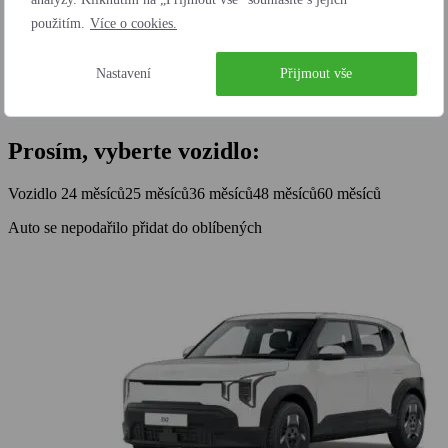
použitím.
Více o cookies.
Nastavení
Přijmout vše
Chci to
Prosím, vyberte vozidlo:
Vozidlo
24 měsíců
25 měsíců
36 měsíců
48 měsíců
60 měsíců
Auto se nepodařilo přidat do oblíbených