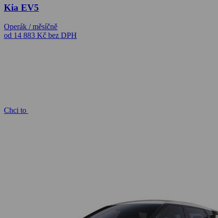
Kia EV5
Operák / měsíčně
od 14 883 Kč
bez DPH
Chci to