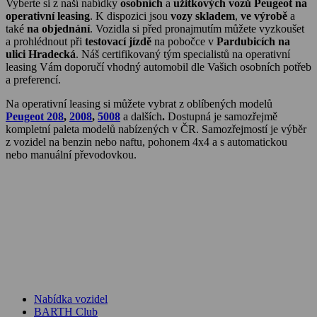
Vyberte si z naší nabídky
osobních
a
užitkových vozů Peugeot na
operativní leasing
. K dispozici jsou
vozy skladem
,
ve výrobě
a
také
na objednání
. Vozidla si před pronajmutím můžete vyzkoušet
a prohlédnout při
testovací jízdě
na pobočce v
Pardubicích na
ulici Hradecká
. Náš certifikovaný tým specialistů na operativní
leasing Vám doporučí vhodný automobil dle Vašich osobních potřeb
a preferencí.
Na operativní leasing si můžete vybrat z oblíbených modelů
Peugeot 208
,
2008
,
5008
a dalších
.
Dostupná je samozřejmě
kompletní paleta modelů nabízených v ČR. Samozřejmostí je výběr
z vozidel na benzin nebo naftu, pohonem 4x4 a s automatickou
nebo manuální převodovkou.
Nabídka vozidel
BARTH Club