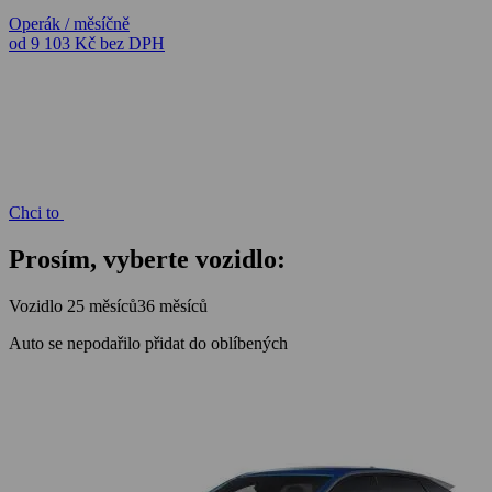
Operák / měsíčně
od 9 103 Kč
bez DPH
Chci to
Prosím, vyberte vozidlo:
Vozidlo
25 měsíců
36 měsíců
Auto se nepodařilo přidat do oblíbených