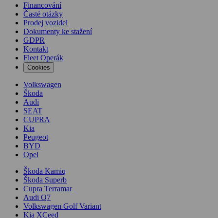
Financování
Časté otázky
Prodej vozidel
Dokumenty ke stažení
GDPR
Kontakt
Fleet Operák
Cookies
Volkswagen
Škoda
Audi
SEAT
CUPRA
Kia
Peugeot
BYD
Opel
Škoda Kamiq
Škoda Superb
Cupra Terramar
Audi Q7
Volkswagen Golf Variant
Kia XCeed