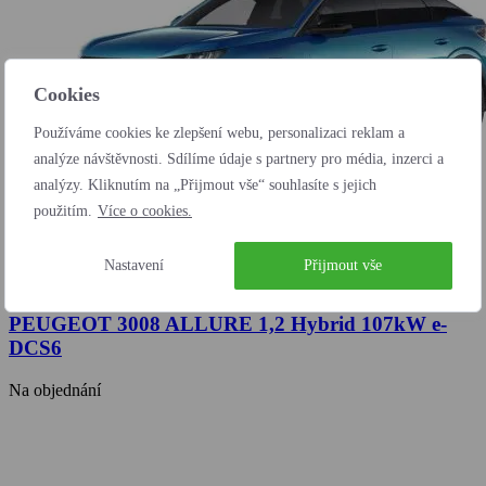
Cookies
Používáme cookies ke zlepšení webu, personalizaci reklam a
analýze návštěvnosti. Sdílíme údaje s partnery pro média, inzerci a
analýzy. Kliknutím na „Přijmout vše“ souhlasíte s jejich
použitím.
Více o cookies.
Nastavení
Přijmout vše
PEUGEOT 3008 ALLURE 1,2 Hybrid 107kW e-
DCS6
Na objednání