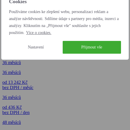
Cookies
Na objednání
Používáme cookies ke zlepšení webu, personalizaci reklam a
analýze návštěvnosti. Sdílíme údaje s partnery pro média, inzerci a
analýzy. Kliknutím na „Přijmout vše“ souhlasíte s jejich
použitím.
Více o cookies.
Nastavení
Přijmout vše
36 měsíců
36 měsíců
od 13 242 Kč
bez DPH / měsíc
36 měsíců
od 436 Kč
bez DPH / den
48 měsíců