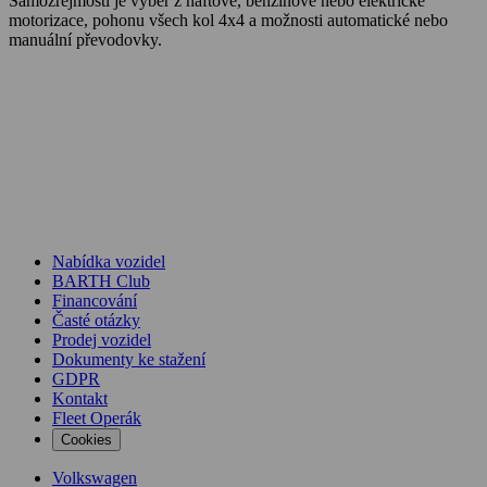
Samozřejmostí je výběr z naftové, benzínové nebo elektrické
motorizace, pohonu všech kol 4x4 a možnosti automatické nebo
manuální převodovky.
Nabídka vozidel
BARTH Club
Financování
Časté otázky
Prodej vozidel
Dokumenty ke stažení
GDPR
Kontakt
Fleet Operák
Cookies
Volkswagen