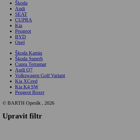
Škoda
Audi
SEAT
CUPRA
Kia
Peugeot
BYD
Opel
Škoda Kamiq
Škoda Superb
Cupra Terramar
Audi Q7
Volkswagen Golf Variant
Kia XCeed
Kia K4 SW
Peugeot Boxer
© BARTH Operák , 2026
Upravit filtr