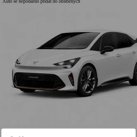
Auto se nepodařilo přidat do oblíbených
Born 58 kWh / 140kW