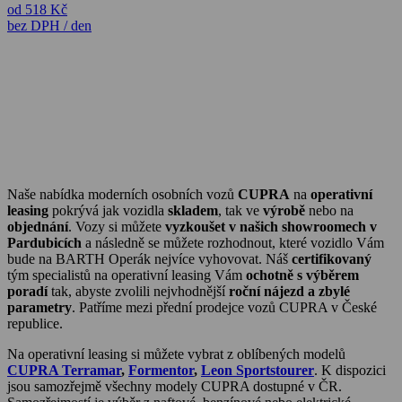
od 518 Kč
bez DPH / den
Naše nabídka moderních osobních vozů
CUPRA
na
operativní
leasing
pokrývá jak vozidla
skladem
, tak ve
výrobě
nebo na
objednání
. Vozy si můžete
vyzkoušet v našich showroomech v
Pardubicích
a následně se můžete rozhodnout, které vozidlo Vám
bude na BARTH Operák nejvíce vyhovovat. Náš
certifikovaný
tým specialistů na operativní leasing Vám
ochotně s výběrem
poradí
tak, abyste zvolili nejvhodnější
roční nájezd a zbylé
parametry
. Patříme mezi přední prodejce vozů CUPRA v České
republice.
Na operativní leasing si můžete vybrat z oblíbených modelů
CUPRA Terramar
,
Formentor
,
Leon Sportstourer
. K dispozici
jsou samozřejmě všechny modely CUPRA dostupné v ČR.