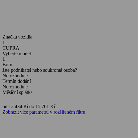
Značka vozidla
1
CUPRA
Vyberte model
1
Born
Jste podnikatel nebo soukromá osoba?
Nerozhoduje
Termín dodání
Nerozhoduje
Měsíční splátka
od 12 434 Kč
do 15 761 Kč
Zobrazit více parametrů v rozšířeném filtru