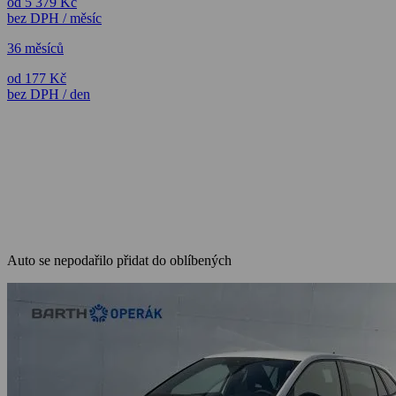
od 5 379 Kč
bez DPH / měsíc
36 měsíců
od 177 Kč
bez DPH / den
Auto se nepodařilo přidat do oblíbených