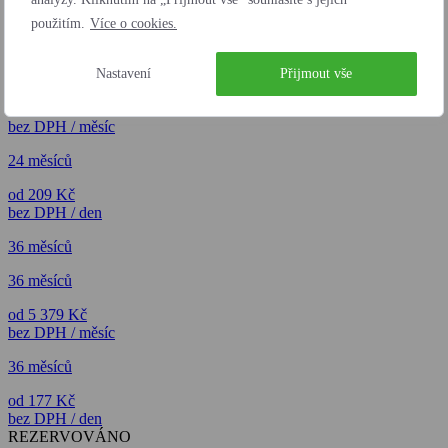
použitím.
Více o cookies.
24 měsíců
Nastavení
Přijmout vše
24 měsíců
od 6 342 Kč
bez DPH / měsíc
24 měsíců
od 209 Kč
bez DPH / den
36 měsíců
36 měsíců
od 5 379 Kč
bez DPH / měsíc
36 měsíců
od 177 Kč
bez DPH / den
REZERVOVÁNO