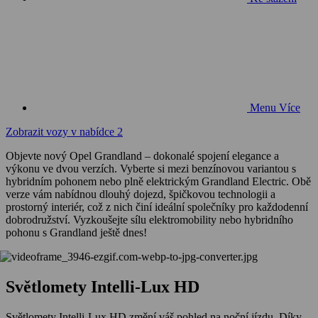
Menu
Více
Zobrazit vozy v nabídce
2
Objevte nový Opel Grandland – dokonalé spojení elegance a
výkonu ve dvou verzích. Vyberte si mezi benzínovou variantou s
hybridním pohonem nebo plně elektrickým Grandland Electric. Obě
verze vám nabídnou dlouhý dojezd, špičkovou technologii a
prostorný interiér, což z nich činí ideální společníky pro každodenní
dobrodružství. Vyzkoušejte sílu elektromobility nebo hybridního
pohonu s Grandland ještě dnes!
Světlomety Intelli-Lux HD
Světlomety Intelli-Lux HD změní váš pohled na noční jízdu. Díky