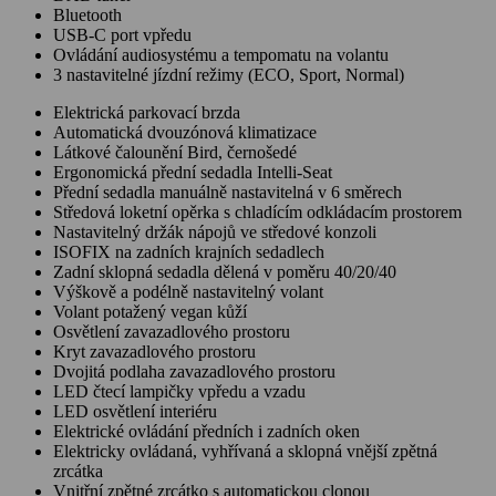
Bluetooth
USB-C port vpředu
Ovládání audiosystému a tempomatu na volantu
3 nastavitelné jízdní režimy (ECO, Sport, Normal)
Elektrická parkovací brzda
Automatická dvouzónová klimatizace
Látkové čalounění Bird, černošedé
Ergonomická přední sedadla Intelli-Seat
Přední sedadla manuálně nastavitelná v 6 směrech
Středová loketní opěrka s chladícím odkládacím prostorem
Nastavitelný držák nápojů ve středové konzoli
ISOFIX na zadních krajních sedadlech
Zadní sklopná sedadla dělená v poměru 40/20/40
Výškově a podélně nastavitelný volant
Volant potažený vegan kůží
Osvětlení zavazadlového prostoru
Kryt zavazadlového prostoru
Dvojitá podlaha zavazadlového prostoru
LED čtecí lampičky vpředu a vzadu
LED osvětlení interiéru
Elektrické ovládání předních i zadních oken
Elektricky ovládaná, vyhřívaná a sklopná vnější zpětná
zrcátka
Vnitřní zpětné zrcátko s automatickou clonou