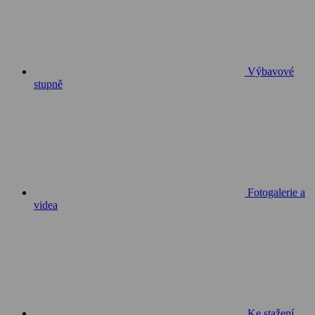
Výbavové
stupně
Fotogalerie a
videa
Ke stažení