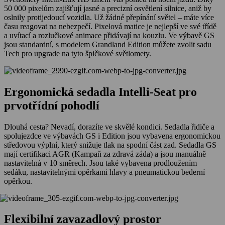
50 000 pixelům zajišťují jasné a precizní osvětlení silnice, aniž by
oslnily protijedoucí vozidla. Už žádné přepínání světel – máte více
času reagovat na nebezpečí. Pixelová matice je nejlepší ve své třídě
a uvítací a rozlučkové animace přidávají na kouzlu. Ve výbavě GS
jsou standardní, s modelem Grandland Edition můžete zvolit sadu
Tech pro upgrade na tyto špičkové světlomety.
Ergonomická sedadla Intelli-Seat pro
prvotřídní pohodlí
Dlouhá cesta? Nevadí, dorazíte ve skvělé kondici. Sedadla řidiče a
spolujezdce ve výbavách GS i Edition jsou vybavena ergonomickou
středovou výplní, který snižuje tlak na spodní část zad. Sedadla GS
mají certifikaci AGR (Kampaň za zdravá záda) a jsou manuálně
nastavitelná v 10 směrech. Jsou také vybavena prodloužením
sedáku, nastavitelnými opěrkami hlavy a pneumatickou bederní
opěrkou.
Flexibilní zavazadlový prostor