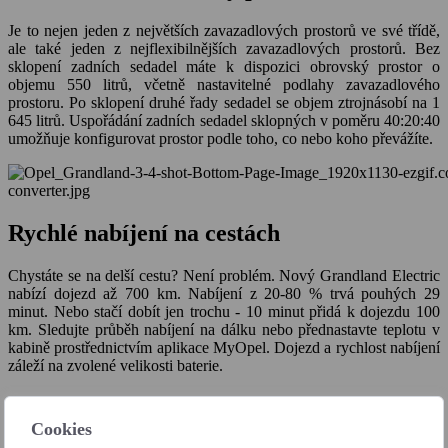
Je to nejen jeden z největších zavazadlových prostorů ve své třídě,
ale také jeden z nejflexibilnějších zavazadlových prostorů. Bez
sklopení zadních sedadel máte k dispozici obrovský prostor o
objemu 550 litrů, včetně nastavitelné podlahy zavazadlového
prostoru. Po sklopení druhé řady sedadel se objem ztrojnásobí na 1
645 litrů. Uspořádání zadních sedadel sklopných v poměru 40:20:40
umožňuje konfigurovat prostor podle toho, co nebo koho převážíte.
Rychlé nabíjení na cestách
Chystáte se na delší cestu? Není problém. Nový Grandland Electric
nabízí dojezd až 700 km. Nabíjení z 20-80 % trvá pouhých 29
minut. Nebo stačí dobít jen trochu - 10 minut přidá k dojezdu 100
km. Sledujte průběh nabíjení na dálku nebo přednastavte teplotu v
kabině prostřednictvím aplikace MyOpel. Dojezd a rychlost nabíjení
záleží na zvolené velikosti baterie.
Technické údaje Opel GRANDLAND
Cookies