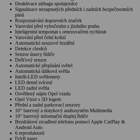
Deaktivace airbagu spolujezdce
Signalizace nezapnutých předních i zadních bezpečnostních
pásů
Rozpoznávání dopravních značek
Varování před vybočením z jízdního pruhu
Inteligentní tempomat s omezovačem rychlosti
Varování před čelní kolizí
Automatické nouzové brzdění
Detekce chodců
Senzor únavy řidiče
Dešťový senzor
Automatické přepínání světel
Automatická dálková světla
Intelli-LED světlomety
LED denní svícení
LED zadní světla
Osvětlený nápis Opel vzadu
Opel Vizor s 3D logem
Přední a zadní parkovací senzory
10“ barevný a dotykový audiosystém Multimedia
10“ barevný informační displej řidiče
Bezdrátové zrcadlení telefonu pomocí Apple CarPlay &
Android Auto
6 reproduktorů
DAB tuner