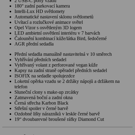
2 USB-C porty vzadu
180° zadní parkovací kamera
Intelli-Lux HD světlomety
Automatické nastavení sklonu světlometů
Uvítací a rozlučkové animace světel
Opel Vizor s osvětleným 3D logem
LED ambietní osvětlení interiéru v 7 barvách
Čalounění kombinací kůže/látka Bird, šedočerné
AGR přední sedadla
Přední sedadla manuálně nastavitelná v 10 směrech
Vyhřívání předních sedadel
Vyhřívaný volant z perforované vegan kůže
Kapsy na zadní straně opěradel předních sedadel
ISOFIX na sedadle spolujezdce
Loketní opěrka vzadu se 2 držáky nápojů a držákem na
telefon
Sluneční clony s make-up zrcátky
Zatmavená boční a zadní okna
Černá střecha Karbon Black
Střešní spoiler v černé barvě
Ozdobné lišty nárazníků v leskle černé barvě
19“ dvoubarevné broušené ráfky Diamond Cut