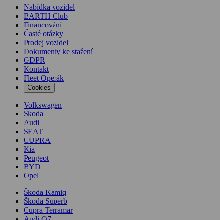
Nabídka vozidel
BARTH Club
Financování
Časté otázky
Prodej vozidel
Dokumenty ke stažení
GDPR
Kontakt
Fleet Operák
Cookies
Volkswagen
Škoda
Audi
SEAT
CUPRA
Kia
Peugeot
BYD
Opel
Škoda Kamiq
Škoda Superb
Cupra Terramar
Audi Q7