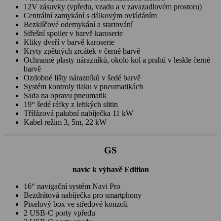
12V zásuvky (vpředu, vzadu a v zavazadlovém prostoru)
Centrální zamykání s dálkovým ovládáním
Bezklíčové odemykání a startování
Střešní spoiler v barvě karoserie
Kliky dveří v barvě karoserie
Kryty zpětných zrcátek v černé barvě
Ochranné plasty nárazníků, okolo kol a prahů v leskle černé
barvě
Ozdobné lišty nárazníků v šedé barvě
Systém kontroly tlaku v pneumatikách
Sada na opravu pneumatik
19“ šedé ráfky z lehkých slitin
Třífázová palubní nabíječka 11 kW
Kabel režim 3, 5m, 22 kW
GS
navíc k výbavě Edition
16“ navigační systém Navi Pro
Bezdrátová nabíječka pro smartphony
Pixelový box ve středové konzoli
2 USB-C porty vpředu