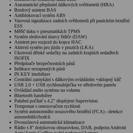
Automatické přepínání dálkových světlometů (HBA)
Brzdový asistent BAS
Antiblokovací systém ABS
Varovná signalizace zadních světlometů při panickém brzdění
ESS
Měřič tlaku v pneumatikách TPMS
Systém sledování únavy řidiče (DAW)
Asistent pro rozjezd do kopce HAC
Aktivní systém pro jízdu v pruzích (LKA)
Ukotvení dětské sedačky na zadních krajních sedadlech
ISOFIX
Předpínače bezpečnostních pásů
Indikace nezapnutých pásů
IN KEY imobilizer
Centrální zamykání s dálkovým ovládáním +sklopný klíč
USB 2.0 + USB rychlonabíječka ve středovém panelu
Ovládání audio systému na volantu
Bluetooth handsfree
Palubní počítač s 4.2" displejem Supervision
Tempomat s omezovačem rychlosti
Systém autonomního nouzového brzdění (FCA) - detekce
automobilů/chodců
Dvouzónová automatická klimatizace
Rádio s 8'' dotykovou obrazovkou, DAB, podpora Android
Auto/Apple CarPlay,zadní parkovací kamera