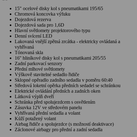
15" ocelové disky kol s pneumatikami 195/65
Chromová koncovka výfuku
Dojezdová rezerva
Dojezdová sada pro 1,6D
Hlavní světlomety projektorového typu
Denní svícení LED
Lakovaná vnější zpětná zrcátka - elektricky ovládaná a
vyhřívaná
Tónovaná skla
16'' hliníkové disky kol s pneumatikami 205/55
Zadní parkovací senzory
Přední mlhové světlomety
Výškově stavitelné sedadlo řidiče
Sklopné opěradlo zadního sedadla v poměru 60:40
Středová loketní opěrka předních sedadel se schránkou
Elektrické ovládání předních a zadních oken
Látková výplň dveří
Schránka před spolujezdcem s osvětlením
Zásuvka 12V ve středovém panelu
Vyhřívaná přední sedadla a volant
Kůží potažený volant
Airbag řidiče a spolujezdce (s možností deaktivace)
Záclonové airbagy pro přední a zadní sedadla