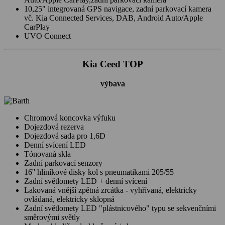
10,25" integrovaná GPS navigace, zadní parkovací kamera
vč. Kia Connected Services, DAB, Android Auto/Apple
CarPlay
UVO Connect
Kia Ceed TOP
výbava
Chromová koncovka výfuku
Dojezdová rezerva
Dojezdová sada pro 1,6D
Denní svícení LED
Tónovaná skla
Zadní parkovací senzory
16'' hliníkové disky kol s pneumatikami 205/55
Zadní světlomety LED + denní svícení
Lakovaná vnější zpětná zrcátka - vyhřívaná, elektricky
ovládaná, elektricky sklopná
Zadní světlomety LED "plástnicového" typu se sekvenčními
směrovými světly