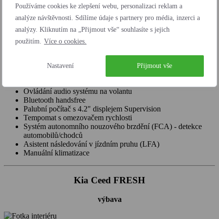
Systém sledování únavy řidiče (DAW)
Používáme cookies ke zlepšení webu, personalizaci reklam a
Asistent pro rozjezd do kopce HAC
analýze návštěvnosti. Sdílíme údaje s partnery pro média, inzerci a
Aktivní systém pro jízdu v pruzích (LKA)
Ukotvení dětské sedačky na zadních krajních sedadlech
analýzy. Kliknutím na „Přijmout vše“ souhlasíte s jejich
ISOFIX
použitím.
Více o cookies.
Předpínače bezpečnostních pásů
Indikace nezapnutých pásů
IN KEY imobilizer
Nastavení
Přijmout vše
Centrální zamykání s dálkovým ovládáním +sklopný klíč
USB 2.0 + USB rychlonabíječka ve středovém panelu
Ovládání audio systému na volantu
Bluetooth handsfree
Palubní počítač s 4.2" displejem Supervision
Tempomat s omezovačem rychlosti
Systém autonomního nouzového brzdění (FCA) - detekce
automobilů/chodců
Asistent následování v jízdním pruhu (LFA)
Manuální klimatizace
Kia Ceed FRESH
výbava