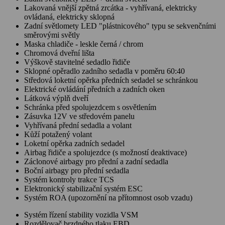
Lakovaná vnější zpětná zrcátka - vyhřívaná, elektricky
ovládaná, elektricky sklopná
Zadní světlomety LED "plástnicového" typu se sekvenčními
směrovými světly
Maska chladiče - leskle černá / chrom
Chromová dveřní lišta
Výškově stavitelné sedadlo řidiče
Sklopné opěradlo zadního sedadla v poměru 60:40
Středová loketní opěrka předních sedadel se schránkou
Elektrické ovládání předních a zadních oken
Látková výplň dveří
Schránka před spolujezdcem s osvětlením
Zásuvka 12V ve středovém panelu
Vyhřívaná přední sedadla a volant
Kůží potažený volant
Loketní opěrka zadních sedadel
Airbag řidiče a spolujezdce (s možností deaktivace)
Záclonové airbagy pro přední a zadní sedadla
Boční airbagy pro přední sedadla
Systém kontroly trakce TCS
Elektronický stabilizační systém ESC
Systém ROA (upozornění na přítomnost osob vzadu)
Systém řízení stability vozidla VSM
Rozdělovač brzdného tlaku EBD