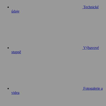
Technické
údaje
Výbavové
stupně
Fotogalerie a
videa