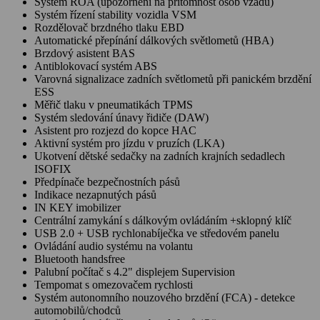
Systém ROA (upozornění na přítomnost osob vzadu)
Systém řízení stability vozidla VSM
Rozdělovač brzdného tlaku EBD
Automatické přepínání dálkových světlometů (HBA)
Brzdový asistent BAS
Antiblokovací systém ABS
Varovná signalizace zadních světlometů při panickém brzdění
ESS
Měřič tlaku v pneumatikách TPMS
Systém sledování únavy řidiče (DAW)
Asistent pro rozjezd do kopce HAC
Aktivní systém pro jízdu v pruzích (LKA)
Ukotvení dětské sedačky na zadních krajních sedadlech
ISOFIX
Předpínače bezpečnostních pásů
Indikace nezapnutých pásů
IN KEY imobilizer
Centrální zamykání s dálkovým ovládáním +sklopný klíč
USB 2.0 + USB rychlonabíječka ve středovém panelu
Ovládání audio systému na volantu
Bluetooth handsfree
Palubní počítač s 4.2" displejem Supervision
Tempomat s omezovačem rychlosti
Systém autonomního nouzového brzdění (FCA) - detekce
automobilů/chodců