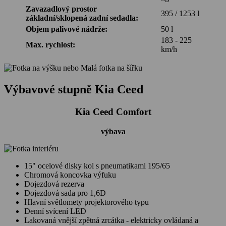
Zavazadlový prostor
395 / 1253 l
základní/sklopená zadní sedadla:
Objem palivové nádrže:
50 l
183 - 225
Max. rychlost:
km/h
Výbavové stupně Kia Ceed
Kia Ceed Comfort
výbava
15" ocelové disky kol s pneumatikami 195/65
Chromová koncovka výfuku
Dojezdová rezerva
Dojezdová sada pro 1,6D
Hlavní světlomety projektorového typu
Denní svícení LED
Lakovaná vnější zpětná zrcátka - elektricky ovládaná a