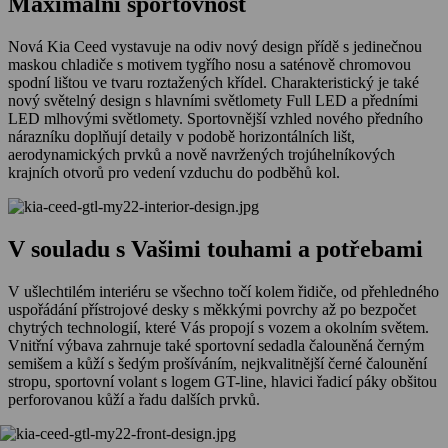
Maximální sportovnost
Nová Kia Ceed vystavuje na odiv nový design přídě s jedinečnou
maskou chladiče s motivem tygřího nosu a saténově chromovou
spodní lištou ve tvaru roztažených křídel. Charakteristický je také
nový světelný design s hlavními světlomety Full LED a předními
LED mlhovými světlomety. Sportovnější vzhled nového předního
nárazníku doplňují detaily v podobě horizontálních lišt,
aerodynamických prvků a nově navržených trojúhelníkových
krajních otvorů pro vedení vzduchu do podběhů kol.
V souladu s Vašimi touhami a potřebami
V ušlechtilém interiéru se všechno točí kolem řidiče, od přehledného
uspořádání přístrojové desky s měkkými povrchy až po bezpočet
chytrých technologií, které Vás propojí s vozem a okolním světem.
Vnitřní výbava zahrnuje také sportovní sedadla čalouněná černým
semišem a kůží s šedým prošíváním, nejkvalitnější černé čalounění
stropu, sportovní volant s logem GT-line, hlavici řadicí páky obšitou
perforovanou kůží a řadu dalších prvků.