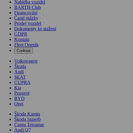
Nabídka vozidel
BARTH Club
Financování
Časté otázky
Prodej vozidel
Dokumenty ke stažení
GDPR
Kontakt
Fleet Operák
Cookies
Volkswagen
Škoda
Audi
SEAT
CUPRA
Kia
Peugeot
BYD
Opel
Škoda Kamiq
Škoda Superb
Cupra Terramar
Audi Q7