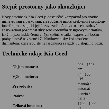
Stejně prostorný jako okouzlující
Nový hatchback Kia Ceed je dostatečně kompaktní pro snadné
manévrování a parkování, ale současně nabízí překvapivě prostorný
interiér pro cestující i jejich zavazadla. A navíc na sebe strhává
zaslouženou pozornost díky sebevědomým designovým detailům,
jakými jsou leskle černá vnější zpětná zrcátka, expresivní boční
prahy a nově navržené 17" hliníkové disky kol broušené
diamantem, které jsou stejně fascinující za jízdy i u stojícího vozu.
Technické údaje Kia Ceed
998 - 1598
Objem motoru:
cm³
74 - 150
Výkon motoru:
kW
manuál /
Převodovka:
automat
benzin /
Palivo:
nafta
1760 - 1900
Celková hmotnost:
kg