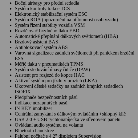
Boční airbagy pro přední sedadla
Systém kontroly trakce TCS
Elektronický stabilizační systém ESC
Systém ROA (upozornění na přítomnost osob vzadu)
Systém řízení stability vozidla VSM
Rozdělovač brzdného tlaku EBD
Automatické přepínání dálkových světlometů (HBA)
Brzdový asistent BAS
Antiblokovací systém ABS
Varovná signalizace zadních světlometů při panickém brzdění
ESS
Měřič tlaku v pneumatikách TPMS
Systém sledování únavy řidiče (DAW)
Asistent pro rozjezd do kopce HAC
Aktivní systém pro jízdu v pruzích (LKA)
Ukotvení dětské sedačky na zadních krajních sedadlech
ISOFIX
Předpínače bezpečnostních pásů
Indikace nezapnutých pásů
IN KEY imobilizer
Centrální zamykání s dálkovým ovládáním +sklopný klíč
USB 2.0 + USB rychlonabíječka ve středovém panelu
Ovládání audio systému na volantu
Bluetooth handsfree
Palubní počítač s 4.2" displejem Supervision