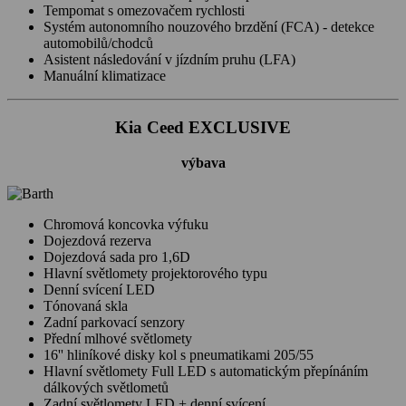
Tempomat s omezovačem rychlosti
Systém autonomního nouzového brzdění (FCA) - detekce
automobilů/chodců
Asistent následování v jízdním pruhu (LFA)
Manuální klimatizace
Kia Ceed EXCLUSIVE
výbava
Chromová koncovka výfuku
Dojezdová rezerva
Dojezdová sada pro 1,6D
Hlavní světlomety projektorového typu
Denní svícení LED
Tónovaná skla
Zadní parkovací senzory
Přední mlhové světlomety
16'' hliníkové disky kol s pneumatikami 205/55
Hlavní světlomety Full LED s automatickým přepínáním
dálkových světlometů
Zadní světlomety LED + denní svícení