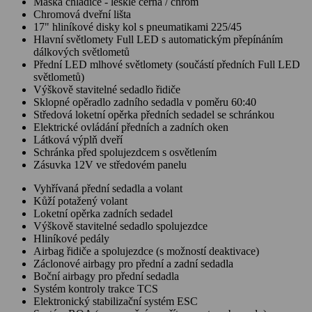
Maska chladiče - leskle černá / chrom
Chromová dveřní lišta
17" hliníkové disky kol s pneumatikami 225/45
Hlavní světlomety Full LED s automatickým přepínáním
dálkových světlometů
Přední LED mlhové světlomety (součástí předních Full LED
světlometů)
Výškově stavitelné sedadlo řidiče
Sklopné opěradlo zadního sedadla v poměru 60:40
Středová loketní opěrka předních sedadel se schránkou
Elektrické ovládání předních a zadních oken
Látková výplň dveří
Schránka před spolujezdcem s osvětlením
Zásuvka 12V ve středovém panelu
Vyhřívaná přední sedadla a volant
Kůží potažený volant
Loketní opěrka zadních sedadel
Výškově stavitelné sedadlo spolujezdce
Hliníkové pedály
Airbag řidiče a spolujezdce (s možností deaktivace)
Záclonové airbagy pro přední a zadní sedadla
Boční airbagy pro přední sedadla
Systém kontroly trakce TCS
Elektronický stabilizační systém ESC