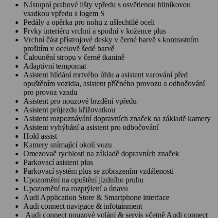
Nástupní prahové lišty vpředu s osvětlenou hliníkovou
vsadkou vpředu s logem S
Pedály a opěrka pro nohu z ušlechtilé oceli
Prvky interiéru vrchní a spodní v kožence plus
Vrchní část přístrojové desky v černé barvě s kontrastním
prošitím v ocelově šedé barvě
Čalounění stropu v černé tkanině
Adaptivní tempomat
Asistent hlídání mrtvého úhlu a asistent varování před
opuštěním vozidla, asistent příčného provozu a odbočování
pro provoz vzadu
Asistent pro nouzové brzdění vpředu
Asistent průjezdu křižovatkou
Asistent rozpoznávání dopravních značek na základě kamery
Asistent vyhýbání a asistent pro odbočování
Hold assist
Kamery snímající okolí vozu
Omezovač rychlosti na základě dopravních značek
Parkovací asistent plus
Parkovací systém plus se zobrazením vzdálenosti
Upozornění na opuštění jízdního pruhu
Upozornění na rozptýlení a únavu
Audi Application Store & Smartphone interface
Audi connect navigace & infotainment
Audi connect nouzové volání & servis včetně Audi connect