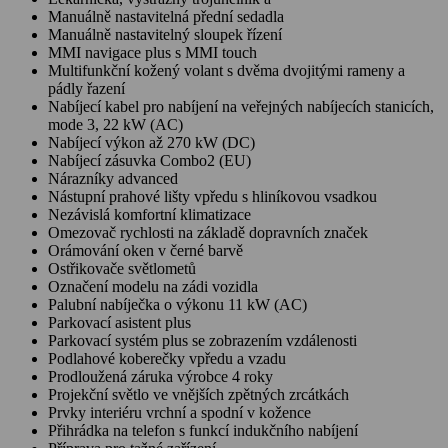
Manuálně nastavitelná přední sedadla
Manuálně nastavitelný sloupek řízení
MMI navigace plus s MMI touch
Multifunkční kožený volant s dvěma dvojitými rameny a
pádly řazení
Nabíjecí kabel pro nabíjení na veřejných nabíjecích stanicích,
mode 3, 22 kW (AC)
Nabíjecí výkon až 270 kW (DC)
Nabíjecí zásuvka Combo2 (EU)
Nárazníky advanced
Nástupní prahové lišty vpředu s hliníkovou vsadkou
Nezávislá komfortní klimatizace
Omezovač rychlosti na základě dopravních značek
Orámování oken v černé barvě
Ostřikovače světlometů
Označení modelu na zádi vozidla
Palubní nabíječka o výkonu 11 kW (AC)
Parkovací asistent plus
Parkovací systém plus se zobrazením vzdálenosti
Podlahové koberečky vpředu a vzadu
Prodloužená záruka výrobce 4 roky
Projekční světlo ve vnějších zpětných zrcátkách
Prvky interiéru vrchní a spodní v kožence
Přihrádka na telefon s funkcí indukčního nabíjení