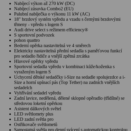
Nabíjecí výkon až 270 kW (DC)
Nabíjecí zásuvka Combo2 (EU)
Palubní nabíječka o výkonu 11 kW (AC)
18" brzdový systém vpředu a vzadu s černými brzdovými
třmeny - vpředu s logem S
Audi drive select s režimem efficiency®
S sportovní podvozek
pohon quattro
Bederní opěrka nastavitelná ve 4 směrech
Elektricky nastavitelná přední sedadla s paměťovou funkcí
pro sedadlo řidiče a vnější zpětná zrcátka
Hlavové opěrky vpředu
Sportovní sedadla vpředu v kombinaci kůže/koženka s
vyraženým logem S
Uchycení dětské sedadčky i-Size na sedadle spolujezdce a i-
Size a horní upínací pás (Top Tether) na zadních vnějších
sedadelch
Vyhřívání sedadel vpředu
Zadní lavice, nedělená, dělené sklopné opěradlo (třídílné) se
středovou loketní opěrkou
Asistent dálkových světel
LED světlomety plus
LED zadní světla pro
Ostřikovače světlometů
Samostatná světla pro denní svícení s automatickou kontrolou