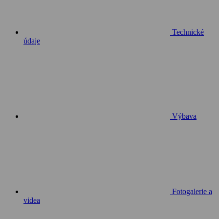
Technické
údaje
Výbava
Fotogalerie a
videa