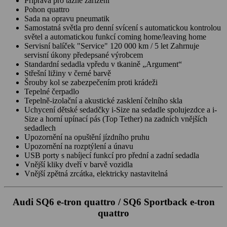
Příprava pro tažné zařízení
Pohon quattro
Sada na opravu pneumatik
Samostatná světla pro denní svícení s automatickou kontrolou
světel a automatickou funkcí coming home/leaving home
Servisní balíček "Service" 120 000 km / 5 let Zahrnuje
servisní úkony předepsané výrobcem
Standardní sedadla vpředu v tkanině „Argument“
Střešní ližiny v černé barvě
Šrouby kol se zabezpečením proti krádeži
Tepelné čerpadlo
Tepelně-izolační a akustické zasklení čelního skla
Uchycení dětské sedadčky i-Size na sedadle spolujezdce a i-
Size a horní upínací pás (Top Tether) na zadních vnějších
sedadlech
Upozornění na opuštění jízdního pruhu
Upozornění na rozptýlení a únavu
USB porty s nabíjecí funkcí pro přední a zadní sedadla
Vnější kliky dveří v barvě vozidla
Vnější zpětná zrcátka, elektricky nastavitelná
Audi SQ6 e-tron quattro / SQ6 Sportback e-tron
quattro