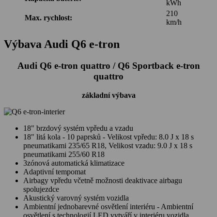
kWh
210
Max. rychlost:
km/h
Výbava Audi Q6 e-tron
Audi Q6 e-tron quattro / Q6 Sportback e-tron
quattro
základní výbava
18" brzdový systém vpředu a vzadu
18" litá kola - 10 paprsků - Velikost vpředu: 8.0 J x 18 s
pneumatikami 235/65 R18, Velikost vzadu: 9.0 J x 18 s
pneumatikami 255/60 R18
3zónová automatická klimatizace
Adaptivní tempomat
Airbagy vpředu včetně možnosti deaktivace airbagu
spolujezdce
Akustický varovný systém vozidla
Ambientní jednobarevné osvětlení interiéru - Ambientní
osvětlení s technologií LED vytváří v interiéru vozidla