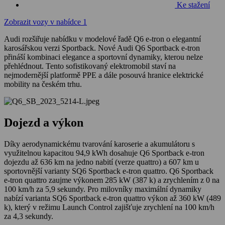
Ke stažení
Zobrazit vozy v nabídce
1
Audi rozšiřuje nabídku v modelové řadě Q6 e-tron o elegantní
karosářskou verzi Sportback. Nové Audi Q6 Sportback e-tron
přináší kombinaci elegance a sportovní dynamiky, kterou nelze
přehlédnout. Tento sofistikovaný elektromobil staví na
nejmodernější platformě PPE a dále posouvá hranice elektrické
mobility na českém trhu.
Dojezd a výkon
Díky aerodynamickému tvarování karoserie a akumulátoru s
využitelnou kapacitou 94,9 kWh dosahuje Q6 Sportback e-tron
dojezdu až 636 km na jedno nabití (verze quattro) a 607 km u
sportovnější varianty SQ6 Sportback e-tron quattro. Q6 Sportback
e-tron quattro zaujme výkonem 285 kW (387 k) a zrychlením z 0 na
100 km/h za 5,9 sekundy. Pro milovníky maximální dynamiky
nabízí varianta SQ6 Sportback e-tron quattro výkon až 360 kW (489
k), který v režimu Launch Control zajišťuje zrychlení na 100 km/h
za 4,3 sekundy.