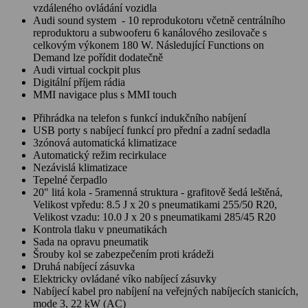
vzdáleného ovládání vozidla
Audi sound system - 10 reprodukotoru včetně centrálního
reproduktoru a subwooferu 6 kanálového zesilovače s
celkovým výkonem 180 W. Následující Functions on
Demand lze pořídit dodatečně
Audi virtual cockpit plus
Digitální příjem rádia
MMI navigace plus s MMI touch
Přihrádka na telefon s funkcí indukčního nabíjení
USB porty s nabíjecí funkcí pro přední a zadní sedadla
3zónová automatická klimatizace
Automatický režim recirkulace
Nezávislá klimatizace
Tepelné čerpadlo
20" litá kola - 5ramenná struktura - grafitově šedá leštěná,
Velikost vpředu: 8.5 J x 20 s pneumatikami 255/50 R20,
Velikost vzadu: 10.0 J x 20 s pneumatikami 285/45 R20
Kontrola tlaku v pneumatikách
Sada na opravu pneumatik
Šrouby kol se zabezpečením proti krádeži
Druhá nabíjecí zásuvka
Elektricky ovládané víko nabíjecí zásuvky
Nabíjecí kabel pro nabíjení na veřejných nabíjecích stanicích,
mode 3, 22 kW (AC)