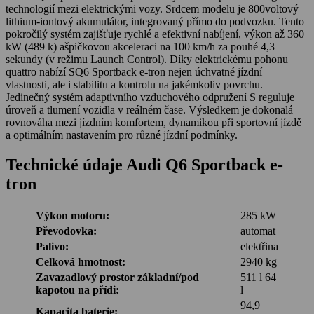
technologií mezi elektrickými vozy. Srdcem modelu je 800voltový
lithium-iontový akumulátor, integrovaný přímo do podvozku. Tento
pokročilý systém zajišťuje rychlé a efektivní nabíjení, výkon až 360
kW (489 k) ašpičkovou akceleraci na 100 km/h za pouhé 4,3
sekundy (v režimu Launch Control). Díky elektrickému pohonu
quattro nabízí SQ6 Sportback e-tron nejen úchvatné jízdní
vlastnosti, ale i stabilitu a kontrolu na jakémkoliv povrchu.
Jedinečný systém adaptivního vzduchového odpružení S reguluje
úroveň a tlumení vozidla v reálném čase. Výsledkem je dokonalá
rovnováha mezi jízdním komfortem, dynamikou při sportovní jízdě
a optimálním nastavením pro různé jízdní podmínky.
Technické údaje Audi Q6 Sportback e-
tron
Výkon motoru:
285 kW
Převodovka:
automat
Palivo:
elektřina
Celková hmotnost:
2940 kg
Zavazadlový prostor základní/pod
511 l 64
kapotou na přídi:
l
94,9
Kapacita baterie: