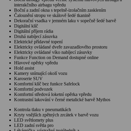
interakčního airbagu vpředu
Boční a zadní okna s tepelně-izolačním zasklením
Čalounění stropu ve skálově šedé tkanině
Dekorační vsadka v jemném laku v sopečně šedé barvě
Digitální klíč
Digitální příjem rádia
Druhá nabíjecí zásuvka
Elektrické přídavné topení
Elektricky ovládané dveře zavazadlového prostoru
Elektricky ovládané víko nabíjecí zásuvky
Funkce Function on Demand dostupné online
Hlavové opěrky vpředu
Hold assist
Kamery snímající okolí vozu
Karoserie SUV
Komfortní klíč bez funkce Safelock
Komfortní podvozek
Komfortní středová loketní opěrka vpředu
Kontrastní lakování v černé metalické barvě Mythos
Kontrola tlaku v pneumatikách
Kryty vnějších zpětných zrcátek v barvě vozu
LED světlomety plus
LED zadní světla pro
Lékárnička, výstražný trojúhelník a