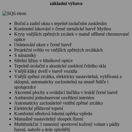
základní výbava
Boční a zadní okna s tepelně-izolačním zasklením
Kontrastní lakování v černé metalické barvě Mythos
Kryty vnějších zpětných zrcátek v matně stříbrné chromované
optice
Orámování oken v černé barvě
Projekční světlo ve vnějších zpětných zrcátkách
S nárazníky
Střešní ližiny v hliníkové optice
Tepelně-izolační a akustické zasklení čelního skla
Vnější kliky dveří v barvě vozidla
Vnější zpětná zrcátka, elektricky nastavitelná, vyhřívaná a
sklopná, automaticky zaclonitelná na straně řidiče i
spolujezdce
Akcentní plochy a ovládácí tlačítka v lesklé černé barvě
Ambientní jednobarevné osvětlení interiéru
Automaticky zaclonitelné vnitřní zpětné zrcátko
Elektrické přídavné topení
Komfortní středová loketní opěrka vpředu
Manuálně nastavitelný sloupek řízení
Multifunkční 3 ramenný sportovní kožený volant s pádly
řazení, nahoře a dole zploštělý