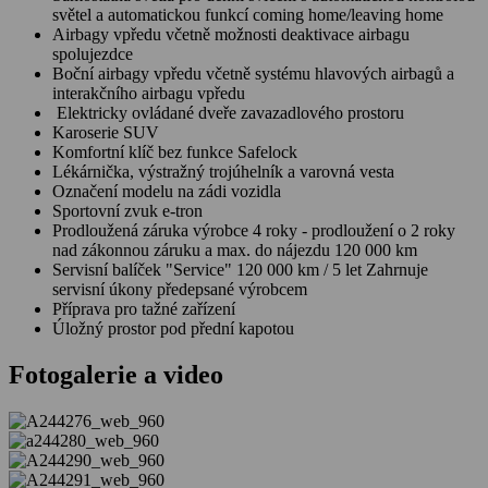
světel a automatickou funkcí coming home/leaving home
Airbagy vpředu včetně možnosti deaktivace airbagu
spolujezdce
Boční airbagy vpředu včetně systému hlavových airbagů a
interakčního airbagu vpředu
Elektricky ovládané dveře zavazadlového prostoru
Karoserie SUV
Komfortní klíč bez funkce Safelock
Lékárnička, výstražný trojúhelník a varovná vesta
Označení modelu na zádi vozidla
Sportovní zvuk e-tron
Prodloužená záruka výrobce 4 roky - prodloužení o 2 roky
nad zákonnou záruku a max. do nájezdu 120 000 km
Servisní balíček "Service" 120 000 km / 5 let Zahrnuje
servisní úkony předepsané výrobcem
Příprava pro tažné zařízení
Úložný prostor pod přední kapotou
Fotogalerie a video