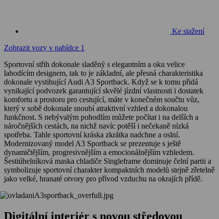
Ke stažení
Zobrazit vozy v nabídce
1
Sportovní střih dokonale sladěný s elegantním a oku velice
lahodícím designem, tak to je základní, ale přesná charakteristika
dokonale vystihující Audi A3 Sportback. Když se k tomu přidá
vynikající podvozek garantující skvělé jízdní vlastnosti i dostatek
komfortu a prostoru pro cestující, máte v konečném součtu vůz,
který v sobě dokonale snoubí atraktivní vzhled a dokonalou
funkčnost. S nebývalým pohodlím můžete počítat i na delších a
náročnějších cestách, na nichž navíc potěší i nečekaně nízká
spotřeba. Tahle sportovní kráska zkrátka nadchne a oslní.
Modernizovaný model A3 Sportback se prezentuje s ještě
dynamičtějším, progresivnějším a emocionálnějším vzhledem.
Šestiúhelníková maska chladiče Singleframe dominuje čelní partii a
symbolizuje sportovní charakter kompaktních modelů stejně zřetelně
jako velké, hranaté otvory pro přívod vzduchu na okrajích přídě.
Digitální interiér s novou středovou