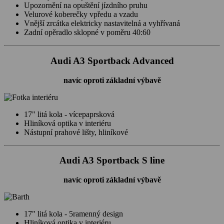
Upozornění na opuštění jízdního pruhu
Velurové koberečky vpředu a vzadu
Vnější zrcátka elektricky nastavitelná a vyhřívaná
Zadní opěradlo sklopné v poměru 40:60
Audi A3 Sportback Advanced
navíc oproti základní výbavě
17" litá kola - vícepaprsková
Hliníková optika v interiéru
Nástupní prahové lišty, hliníkové
Audi A3 Sportback S line
navíc oproti základní výbavě
17" litá kola - 5ramenný design
Hliníková optika v interiéru