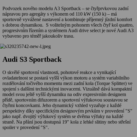
Podvozek nového modelu A3 Sportback – se čtyřprvkovou zadní
nápravou pro agregáty s výkonem od 110 kW (150 k) – má
sportovně vyvážené nastavení a kombinuje příjemný jízdní komfort
s dobrou dynamikou. S volitelným pohonem všech čtyř kol quattro,
progresivním řízením a systémem Audi drive select je nové Audi A3
vybaveno pro téměř jakoukoliv trasu.
Audi S3 Sportback
O skvělé sportovní vlastnosti, pohotové reakce a vynikající
ovladatelnost se postará vyšší výkon motoru a systém variabilního
rozdělování točivého momentu mezi zadní kola (Torque Splitter) ve
spojení s dalšími technickými inovacemi. Vizuálně dává kompaktní
model svou ještě vyšší dynamiku na odiv expresivním designem
přídě, sportovním difuzorem a sportovní výfukovou soustavou se
čtyřmi koncovkami. Jeho dynamický vzhled vyzařuje z každé
perspektivy díky specifickým designovým prvkům v provedení "S"
jako např. dvojitý výfukový systém se dvěma výfuky na každé
straně. Na přání jsou dostupná 19" kola z lehké slitiny nebo střešní
spoiler v provedení "S".