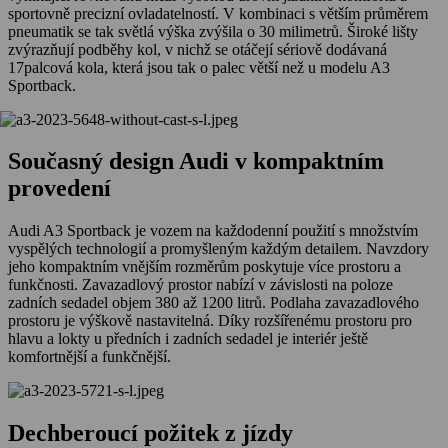
sportovně precizní ovladatelností. V kombinaci s větším průměrem
pneumatik se tak světlá výška zvýšila o 30 milimetrů. Široké lišty
zvýrazňují podběhy kol, v nichž se otáčejí sériově dodávaná
17palcová kola, která jsou tak o palec větší než u modelu A3
Sportback.
Současný design Audi v kompaktním
provedení
Audi A3 Sportback je vozem na každodenní použití s množstvím
vyspělých technologií a promyšleným každým detailem. Navzdory
jeho kompaktním vnějším rozměrům poskytuje více prostoru a
funkčnosti. Zavazadlový prostor nabízí v závislosti na poloze
zadních sedadel objem 380 až 1200 litrů. Podlaha zavazadlového
prostoru je výškově nastavitelná. Díky rozšířenému prostoru pro
hlavu a lokty u předních i zadních sedadel je interiér ještě
komfortnější a funkčnější.
Dechberoucí požitek z jízdy