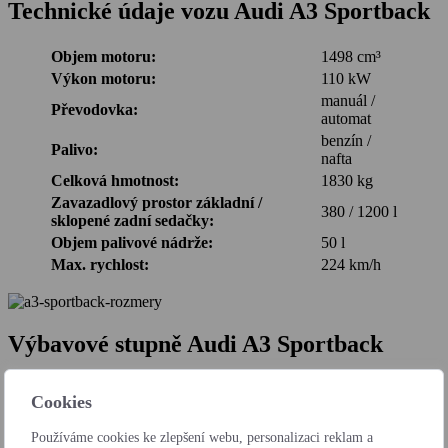
Technické údaje vozu Audi A3 Sportback
Objem motoru:
1498 cm³
Výkon motoru:
110 kW
manuál /
Převodovka:
automat
benzín /
Palivo:
nafta
Celková hmotnost:
1830 kg
Zavazadlový prostor základní /
380 / 1200 l
sklopené zadní sedačky:
Objem palivové nádrže:
50 l
Max. rychlost:
224 km/h
Výbavové stupně Audi A3 Sportback
Audi A3 Sportback
Cookies
výbava
Používáme cookies ke zlepšení webu, personalizaci reklam a