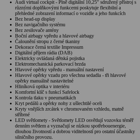
Audi virtual cockpit - Plně digitální 10,25" sdružený přístroj s
různými doplňkovými funkcemi poskytuje flexibilní a
přehledné zobrazení informací o vozidle a jeho funkcích
Bez head-up display
Bez navigačního systému
Bez zesilovače antény
Boční airbagy vpředu a hlavové airbagy
Čalounění stropu z černé tkaniny
Dekorace černá textilie Impressum
Digitální příjem rádia (DAB)
Elektricky ovládaná dětská pojistka
Elektromechanická parkovací brzda
Hlavové opěrky vpředu - manuální nastavení
Hlavové opěrky vzadu pro všechna sedadla - tři hlavové
opěrky manuálně nastavitelné
Hliníková optika v interiéru
Komfortní klíč s funkcí Safelock
Kontrola tlaku v pneumatikách
Kryt pedálů a opěrky nohy z ušlechtilé oceli
Kryty vnějších zrcátek v chromovaném vzhledu, matně
stříbrné
LED světlomety - Světlomety LED osvětlují vozovku téměř
denním světlem a vyznačují se nízkou spotřebouenergie,
dlouhou životností a dobrou viditelností pro ostatní účastníky
silničního provozu.