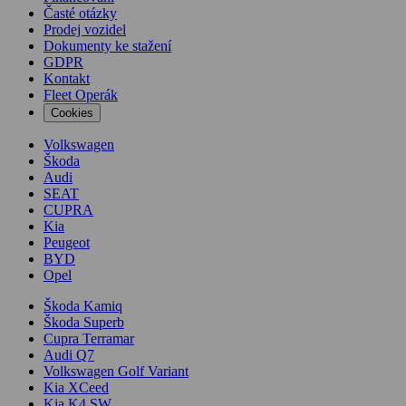
Časté otázky
Prodej vozidel
Dokumenty ke stažení
GDPR
Kontakt
Fleet Operák
Cookies
Volkswagen
Škoda
Audi
SEAT
CUPRA
Kia
Peugeot
BYD
Opel
Škoda Kamiq
Škoda Superb
Cupra Terramar
Audi Q7
Volkswagen Golf Variant
Kia XCeed
Kia K4 SW