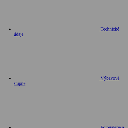
Technické
údaje
Výbavové
stupně
Fotogalerie a