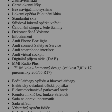
Zatmavená skla
Černé okenní lišty
Bez navigačního systému
Loketní opěrka čalounění látka
Standardní skla
Středová loketní opěrka vpředu
Čalounění stropu z šedé tkaniny
Dekorace šedá Volcano
Infotainment
Audi Phone Box light
Audi connect Safety & Service
Audi smartphone interface
Audi virtual cockpit
Digitální příjem rádia (DAB)
MMI Radio Plus
17" litá kola - 5ramenný design (velikost 7,0J x 17,
pneumatiky 205/55 R17)
Boční airbagy vpředu a hlavové airbagy
Elektricky ovládaná dětská pojistka
Elektromechanická parkovací brzda
Komfortní klíč bez funkce Safelock
Sada na opravu pneumatik
Sada nářadí
Výstražný systém řidiče