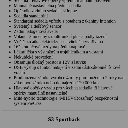
Sedadla - Hlavové opěrky vpředu, manuální nastavení
Manuálně nastavitelná přední sedadla
Opěradlo zadního sedadla, sklopné
Sedadla standardní
Standardní sedadla vpředu s potahem z tkaniny Intention
Světelný a dešťový senzor
Zadní halogenová světla
Volant - 3ramenný s multifunkcí plus a pádly řazení
Vnější zrcátka elektricky nastavitelná a vyhřívaná
16" kotoučové brzdy na přední nápravě
Lékárníčka s výstražným trojúhleníkem a vestami
Nekuřácké provedení
Obsahuje úložný prostor a 12V zásuvku
USB výstup s funkcí nabíjení v zadní částiZákonné tísňové
volání
Prodloužená záruka výrobce 4 roky prodloužení o 2 roky nad
zákonnou záruku nebo do nájezdu 120 000 km
Hlavové opěrky vzadu pro všechna sedadla tři hlavové
opěrky manuálně nastavitelné
Mild-hybrid technologie (MHEV)Rozšířený bezpečnostní
systém PreCras
S3 Sportback