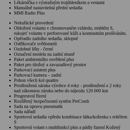
Lékárníčka s výstražným trojúhleníkem a vestami
Manuálně nastavitelná přední sedadla
MMI Radio Plus
Nekuřácké provedení
Obložení volantu v chromovaném vzhledu, emblém S,
rukojeť volantu v perforované kůži a kontrastním prošíváním.
Opěradlo zadního sedadla, sklopné
Ostřikovače světlometů
Ozdobné lišty - černé
Označení modelu na zadní straně
Paket ambientního osvětlení plus
Paket pro úložný a zavazadlový prostor
Parkovací asistent plus
Parkovací kamera – zadní
Pohon všech kol quattro
Prodloužená záruka výrobce 4 roky - prodloužení o 2 roky
nad zákonnou záruku nebo do nájezdu 120 000 km
Progresivní řízení
Rozšířený bezpečnostní systém PreCrash
Sada na opravu pneumatik
Sada nářadí
Sportovní sedadla vpředu kombinace látka/koženka s reliéfem
S
Sportovní volant s multifunkcí plus a pádly řazení Kožený