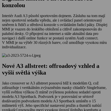
konzolou
Interiér Audi A3 působí sportovním dojmem. Zásluhu na tom mají
nejen sportovní sedadla vpředu, ale i ovládací panel orientovaný
směrem k řidiči a středová konzole s ovládáním řadicí páky. Displej
MMI je vsazen do lesklého obložení a citlivě zakomponován do
palubní desky. O připojení na internet a stále aktuální data pro
navigaci i další online funkce se postará systém Audi connect.
V MMI je na výběr 30 různých barev, což umožňuje vysokou míru
individualizace.
Nové A3 allstreet: offroadový vzhled a
vyšší světlá výška
Jako crossover se A3 allstreet posouvá blíž k modelům Q, což
zdůrazňuje i vertikálním zvýrazněním masky chladiče Singleframe,
vyšší světlou výškou či mírně zvýšenou polohou sedadel oproti
modelu A3 Sportback. Podvozek je v porovnání se sériově
dodávaným podvozkem modelu A3 Sportback umístěn o 15
milimetrů výš. Jeho specifické nastavení pružin a tlumičů nabízí
vynikající rovnováhu mezi vysokou úrovní jízdního komfortu a