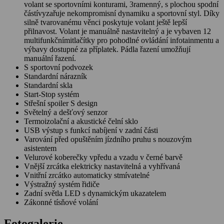
volant se sportovními konturami, 3ramenný, s plochou spodní
částívyzařuje nekompromisní dynamiku a sportovní styl. Díky
silně tvarovanému věnci poskytuje volant ještě lepší
přilnavost. Volant je manuálně nastavitelný a je vybaven 12
multifunkčnímitlačítky pro pohodlné ovládání infotainmentu a
výbavy dostupné za příplatek. Pádla řazení umožňují
manuální řazení.
S sportovní podvozek
Standardní nárazník
Standardní skla
Start-Stop systém
Střešní spoiler S design
Světelný a dešťový senzor
Termoizolační a akustické čelní sklo
USB výstup s funkcí nabíjení v zadní části
Varování před opuštěním jízdního pruhu s nouzovým
asistentem
Velurové koberečky vpředu a vzadu v černé barvě
Vnější zrcátka elektricky nastavitelná a vyhřívaná
Vnitřní zrcátko automaticky stmívatelné
Výstražný systém řidiče
Zadní světla LED s dynamickým ukazatelem
Zákonné tísňové volání
Fotogalerie