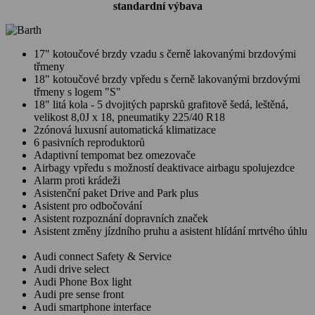
standardní výbava
17" kotoučové brzdy vzadu s černě lakovanými brzdovými
třmeny
18" kotoučové brzdy vpředu s černě lakovanými brzdovými
třmeny s logem "S"
18" litá kola - 5 dvojitých paprsků grafitově šedá, leštěná,
velikost 8,0J x 18, pneumatiky 225/40 R18
2zónová luxusní automatická klimatizace
6 pasivních reproduktorů
Adaptivní tempomat bez omezovače
Airbagy vpředu s možností deaktivace airbagu spolujezdce
Alarm proti krádeži
Asistenční paket Drive and Park plus
Asistent pro odbočování
Asistent rozpoznání dopravních značek
Asistent změny jízdního pruhu a asistent hlídání mrtvého úhlu
Audi connect Safety & Service
Audi drive select
Audi Phone Box light
Audi pre sense front
Audi smartphone interface