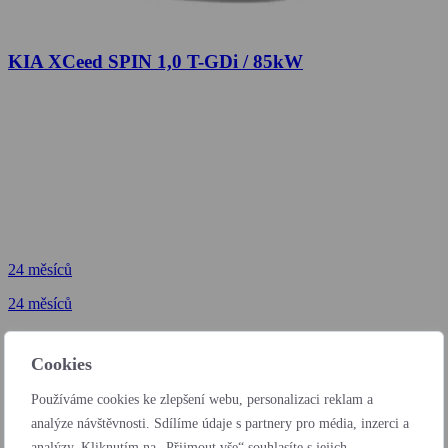
KIA XCeed SPIN 1,0 T-GDi / 85kW
24 měsíců
24 měsíců
od 6 172 Kč
bez DPH / měsíc
Cookies
24 měsíců
Používáme cookies ke zlepšení webu, personalizaci reklam a
od 203 Kč
analýze návštěvnosti. Sdílíme údaje s partnery pro média, inzerci a
bez DPH / den
analýzy. Kliknutím na „Přijmout vše“ souhlasíte s jejich