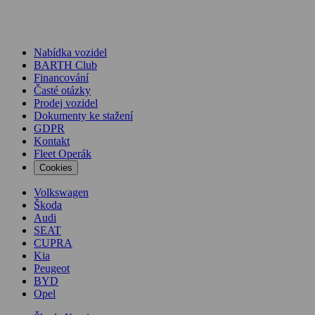
Nabídka vozidel
BARTH Club
Financování
Časté otázky
Prodej vozidel
Dokumenty ke stažení
GDPR
Kontakt
Fleet Operák
Cookies
Volkswagen
Škoda
Audi
SEAT
CUPRA
Kia
Peugeot
BYD
Opel